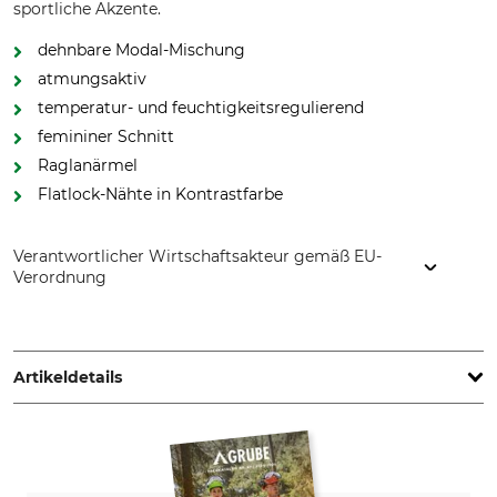
sportliche Akzente.
dehnbare Modal-Mischung
atmungsaktiv
temperatur- und feuchtigkeitsregulierend
femininer Schnitt
Raglanärmel
Flatlock-Nähte in Kontrastfarbe
Verantwortlicher Wirtschaftsakteur gemäß EU-
Verordnung
Grube KG, Hützeler Damm 38, 29646 Bispingen, Germany,
www.grube.de
Artikeldetails
Marke
Produkttyp
Timbermen
Funktionsshirt