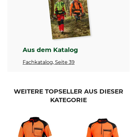
Modellbezeichnung
Oberstoff
Active Lady Kurzarm
70% Modal
28% Polypropylen
2% Elasthan
Für
Herstellung
Damen
Made in Slovakia
Aus dem Katalog
Farbe
Konfektionsgröße
S
Fachkatalog, Seite 39
schwarz
WEITERE TOPSELLER AUS DIESER
KATEGORIE