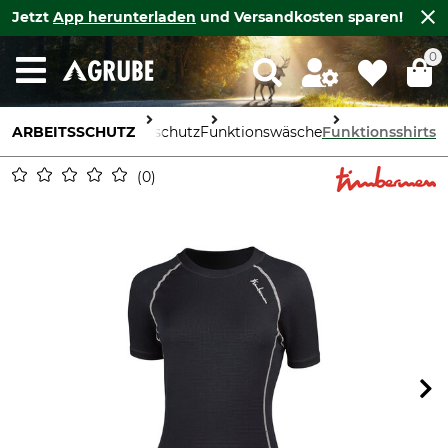
Jetzt
App herunterladen
und Versandkosten sparen!
0
ARBEITSSCHUTZ
Körperschutz
Funktionswäsche
Funktionsshirts
0