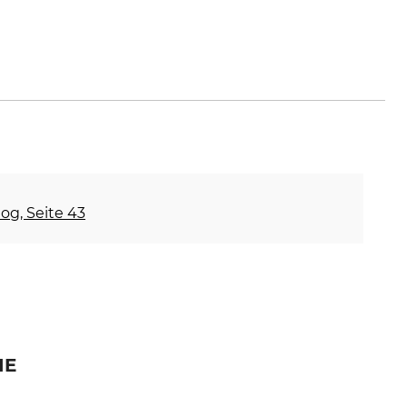
es-schuessler.de
og, Seite 43
IE