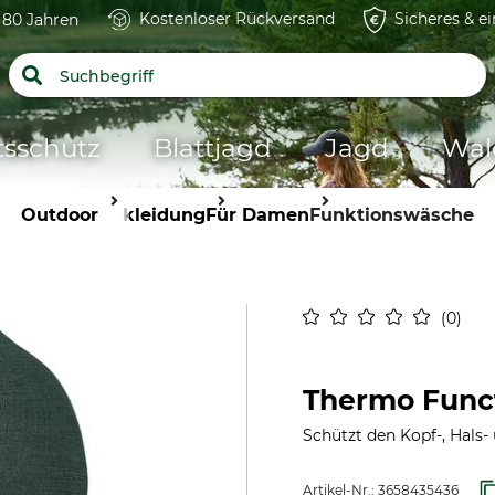
Kostenloser Rückversand
Sicheres & e
t 80 Jahren
tsschutz
Blattjagd
Jagd
Wal
Outdoor
Bekleidung
Für Damen
Funktionswäsche
0
Thermo Func
Schützt den Kopf-, Hals-
Artikel-Nr.:
3658435436