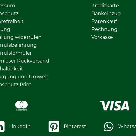
essum
Kreditkarte
nschutz
Bankeinzug
erefreiheit
Ratenkauf
rung
Rechnung
llung widerrufen
Vorkasse
rrufsbelehrung
rrufsformular
enloser Rückversand
altigkeit
orgung und Umwelt
nschutz Print
LinkedIn
Pinterest
Whats