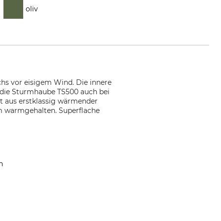
oliv
hs vor eisigem Wind. Die innere
e die Sturmhaube TS500 auch bei
t aus erstklassig wärmender
hm warmgehalten. Superflache
n