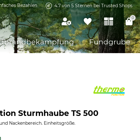
infaches Bezahlen
4.7 von 5 Sternen bei Trusted Shops
0
dbrandbekämpfung
Fundgrube
tion Sturmhaube TS 500
 und Nackenbereich. Einheitsgröße.