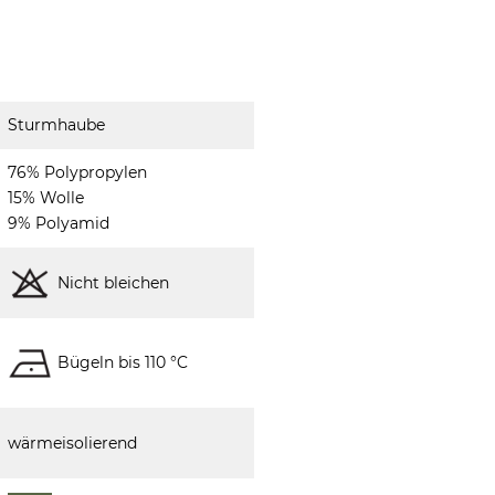
Sturmhaube
76% Polypropylen
15% Wolle
9% Polyamid
Nicht bleichen
Bügeln bis 110 °C
wärmeisolierend