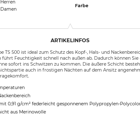
Herren
Farbe
Damen
ARTIKELINFOS
TS 500 ist ideal zum Schutz des Kopf-, Hals- und Nackenbereic
n führt Feuchtigkeit schnell nach außen ab. Dadurch können Si
hne sofort ins Schwitzen zu kommen. Die äußere Schicht besteh
sichtspartie auch in frostigen Nächten auf dem Ansitz angene
Tragekomfort.
emperaturen
 Nackenbereich
mit 0,91 g/cm² federleicht gesponnenem Polypropylen-Polycolo
hicht aus Merinowolle