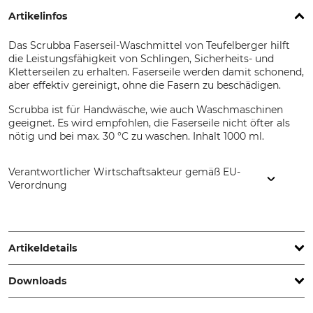
Artikelinfos
Das Scrubba Faserseil-Waschmittel von Teufelberger hilft
die Leistungsfähigkeit von Schlingen, Sicherheits- und
Kletterseilen zu erhalten. Faserseile werden damit schonend,
aber effektiv gereinigt, ohne die Fasern zu beschädigen.
Scrubba ist für Handwäsche, wie auch Waschmaschinen
geeignet. Es wird empfohlen, die Faserseile nicht öfter als
nötig und bei max. 30 °C zu waschen. Inhalt 1000 ml.
Verantwortlicher Wirtschaftsakteur gemäß EU-
Verordnung
Teufelberger Holding Aktiengesellschaft, Vogelweiderstr. 50,
4600 Wels, Austria, www.teufelberger.com
Artikeldetails
Downloads
Marke
Produkttyp
Teufelberger
Waschmittel