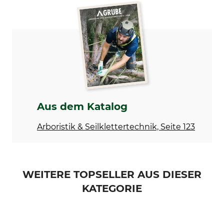
Sicherheitsdatenblatt | Safety-data-sheet_Teufelberger-Scrubba_56-211_de_16102015.pdf
Modellbezeichnung
Herstellung
Scrubba
Made in USA
Bedienungsanleitung | Manual_56-211_intl.pdf
Aus dem Katalog
Arboristik & Seilklettertechnik, Seite 123
WEITERE TOPSELLER AUS DIESER
KATEGORIE