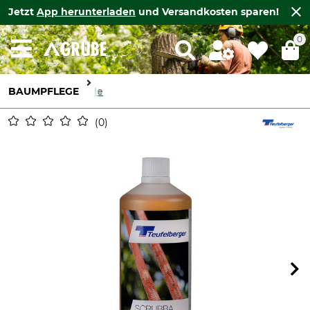
Jetzt
App herunterladen
und Versandkosten sparen!
0
BAUMPFLEGE
Seile
0