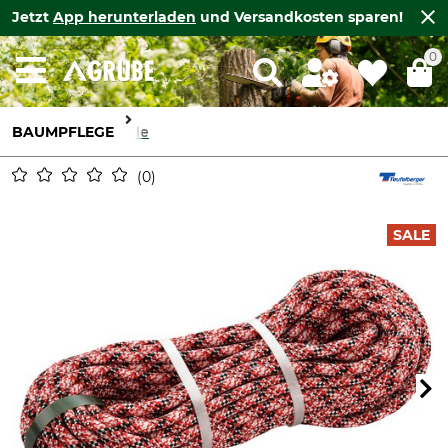
Jetzt
App herunterladen
und Versandkosten sparen!
0
BAUMPFLEGE
Seile
0
SALE