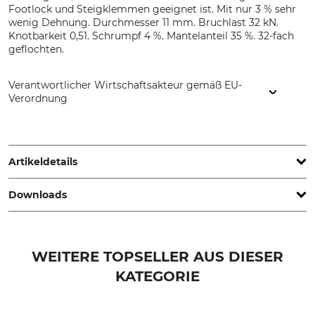
Footlock und Steigklemmen geeignet ist. Mit nur 3 % sehr
wenig Dehnung. Durchmesser 11 mm. Bruchlast 32 kN.
Knotbarkeit 0,51. Schrumpf 4 %. Mantelanteil 35 %. 32-fach
geflochten.
Verantwortlicher Wirtschaftsakteur gemäß EU-
Verordnung
Teufelberger Holding Aktiengesellschaft, Vogelweiderstr. 50,
4600 Wels, Austria, www.teufelberger.com
Artikeldetails
Downloads
Norm
Seilmaterial
EN 1891 A
Polyamid
Bedienungsanleitung | Manual_56-210_intl.pdf
Marke
Knotbarkeit
WEITERE TOPSELLER AUS DIESER
Teufelberger
0,51
Konformitätserklärung | EU-DoC_Teufelberger-Patron-treeAccess_56-210_56-548_intl_01022025.pdf
KATEGORIE
Schrumpf
Mantelanteil
4 %
35 %