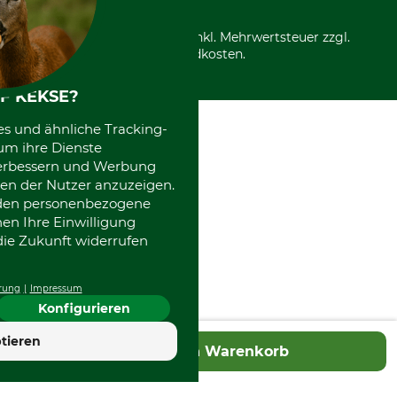
Nachhaltigkeit
Über uns
Entsorgung und Umwelt
Community
Alle Preise in Euro und inkl. Mehrwertsteuer zzgl.
Datenschutz Print
International
Versandkosten.
Kooperationen
F KEKSE?
es und ähnliche Tracking-
um ihre Dienste
 verbessern und Werbung
en der Nutzer anzuzeigen.
erden personenbezogene
nen Ihre Einwilligung
die Zukunft widerrufen
rung
Impressum
Konfigurieren
tieren
In den Warenkorb