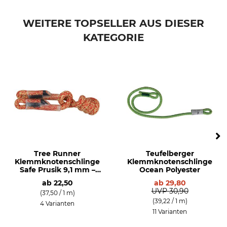
WEITERE TOPSELLER AUS DIESER
KATEGORIE
Tree Runner
Teufelberger
Klemmknotenschlinge
Klemmknotenschlinge
Safe Prusik 9,1 mm –
Ocean Polyester
EN 566
ab
22,50
ab
29,80
UVP
30,90
(37,50 / 1 m)
(39,22 / 1 m)
4 Varianten
11 Varianten