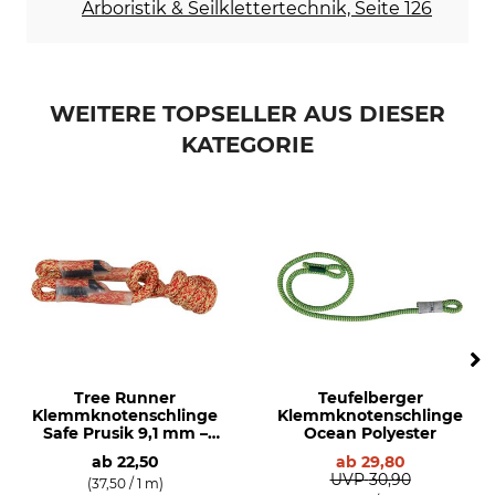
Arboristik & Seilklettertechnik, Seite 126
WEITERE TOPSELLER AUS DIESER
KATEGORIE
Tree Runner
Teufelberger
Klemmknotenschlinge
Klemmknotenschlinge
Safe Prusik 9,1 mm –
Ocean Polyester
EN 566
ab
22,50
ab
29,80
UVP
30,90
(37,50 / 1 m)