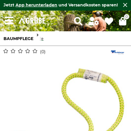
Jetzt
App herunterladen
und Versandkosten sparen!
0
BAUMPFLEGE
Seile
0