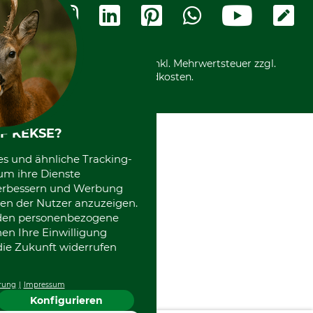
Widerrufsformular
Vorkasse
Ladengeschäft
Kostenloser Rückversand
Motorgeräteshop
Nachhaltigkeit
Über uns
Entsorgung und Umwelt
Community
Alle Preise in Euro und inkl. Mehrwertsteuer zzgl.
Datenschutz Print
International
Versandkosten.
Kooperationen
F KEKSE?
es und ähnliche Tracking-
um ihre Dienste
 verbessern und Werbung
en der Nutzer anzuzeigen.
erden personenbezogene
nen Ihre Einwilligung
die Zukunft widerrufen
rung
Impressum
Konfigurieren