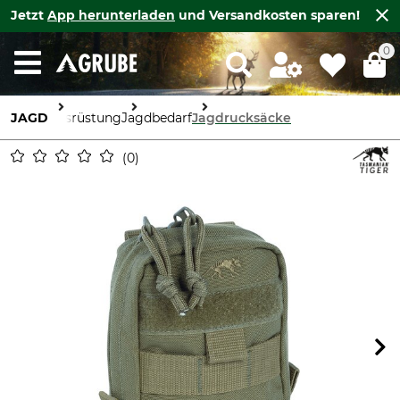
Jetzt
App herunterladen
und Versandkosten sparen!
0
JAGD
Ausrüstung
Jagdbedarf
Jagdrucksäcke
0