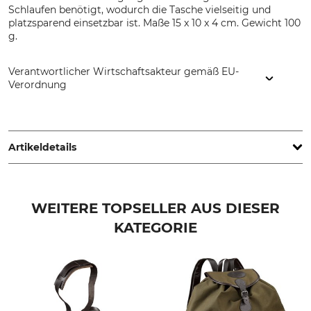
Schlaufen benötigt, wodurch die Tasche vielseitig und
platzsparend einsetzbar ist. Maße 15 x 10 x 4 cm. Gewicht 100
g.
Verantwortlicher Wirtschaftsakteur gemäß EU-
Verordnung
TATONKA GmbH, Robert-Bosch-str. 3, 86453 Dasing,
Germany, www.tasmaniantiger.info
Artikeldetails
Marke
Produkttyp
Tasmanian Tiger
Tasche
WEITERE TOPSELLER AUS DIESER
KATEGORIE
Modellbezeichnung
Gewicht
Tac Pouch 1 Vertical
100 g
Farbe
olive