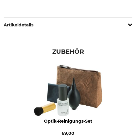
Swarovski-Optik AG & Co KG., Daniel-Swarovski-Str. 70, 6067
Absam, Austria, www.swarovskioptik.com
Artikeldetails
Dämmerungszahl
Sehfeld auf 1000 m
20
108 m
ZUBEHÖR
Nahbereich
Austrittspupille
4 m
4 mm
Objektivdurchmesser
Optische Vergrößerung (x-
fach)
40 mm
10
Entfernungsmesser
Wasserdicht bis
Nein
4 m
Optik-Reinigungs-Set
Dioptrienausgleich
Marke
5 dpt
Swarovski
69,00