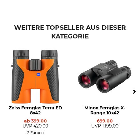
Für Brillenträger geeignet
Produkttyp
Ja
Fernglas
Modellbezeichnung
Länge
WEITERE TOPSELLER AUS DIESER
Habicht 10x40 WGA
15,4 cm
KATEGORIE
Breite
Gewicht
17,5 cm
790 g
Zeiss Fernglas Terra ED
Minox Fernglas X-
8x42
Range 10x42
ab
399,00
699,00
UVP
420,00
UVP
1.199,00
2 Farben