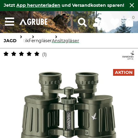
Jetzt
App herunterladen
und Versandkosten sparen!
0
JAGD
Optik
Ferngläser
Ansitzgläser
1
AKTION