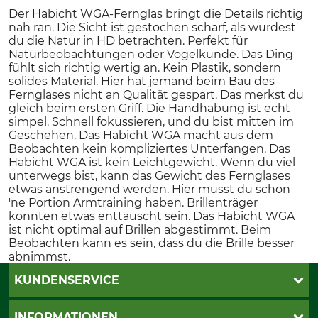
Der Habicht WGA-Fernglas bringt die Details richtig
nah ran. Die Sicht ist gestochen scharf, als würdest
du die Natur in HD betrachten. Perfekt für
Naturbeobachtungen oder Vogelkunde. Das Ding
fühlt sich richtig wertig an. Kein Plastik, sondern
solides Material. Hier hat jemand beim Bau des
Fernglases nicht an Qualität gespart. Das merkst du
gleich beim ersten Griff. Die Handhabung ist echt
simpel. Schnell fokussieren, und du bist mitten im
Geschehen. Das Habicht WGA macht aus dem
Beobachten kein kompliziertes Unterfangen. Das
Habicht WGA ist kein Leichtgewicht. Wenn du viel
unterwegs bist, kann das Gewicht des Fernglases
etwas anstrengend werden. Hier musst du schon
'ne Portion Armtraining haben. Brillenträger
könnten etwas enttäuscht sein. Das Habicht WGA
ist nicht optimal auf Brillen abgestimmt. Beim
Beobachten kann es sein, dass du die Brille besser
abnimmst.
KUNDENSERVICE
Live-Shopping
INFORMATIONEN