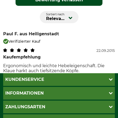
Sortiert nach:
Relevanz
Paul F.
aus Heiligenstadt
Verifizierter Kauf
22.09.2015
Kaufempfehlung
Ergonomisch und leichte Hebeleigenschaft. Die
Klaue harkt auch tiefsitzende Köpfe.
KUNDENSERVICE
Live-Shopping
INFORMATIONEN
Katalogbestellung
Newsletter-Anmeldung
AGB
ZAHLUNGSARTEN
Kontakt
Impressum
Gewährleistung/Kostenvoranschlag
Datenschutz