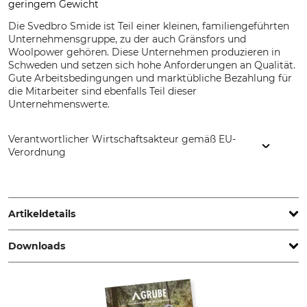
geringem Gewicht
Die Svedbro Smide ist Teil einer kleinen, familiengeführten
Unternehmensgruppe, zu der auch Gränsfors und
Woolpower gehören. Diese Unternehmen produzieren in
Schweden und setzen sich hohe Anforderungen an Qualität.
Gute Arbeitsbedingungen und marktübliche Bezahlung für
die Mitarbeiter sind ebenfalls Teil dieser
Unternehmenswerte.
Verantwortlicher Wirtschaftsakteur gemäß EU-
Verordnung
Svalan Logistik AB, Gärdsgårdsvägen 2, 831 77 Östersund,
Sweden, www.gransforsbruk.com
Artikeldetails
Downloads
Marke
Produkttyp
Svedbro Smide
Brecheisen
Sonstige Dokumente | User-Information_Graensfors-Tove_17-305_de_102024.pdf
Modellbezeichnung
Herstellung
Tove
Made in Sweden