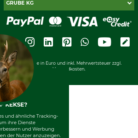
PayPal
GRUBE KG
Seilwindenprüfung
Barrierefreiheit
Kreditkarte
Fragen und Antworten
Lieferung
Bankeinzug
Leitbild
Cookie-Einstellungen
Bestellung widerrufen
Ratenkauf
Karriere
Widerrufsbelehrung
Rechnung
Termine
Widerrufsformular
Vorkasse
Ladengeschäft
Kostenloser Rückversand
Motorgeräteshop
Nachhaltigkeit
Über uns
Entsorgung und Umwelt
Community
Alle Preise in Euro und inkl. Mehrwertsteuer zzgl.
Datenschutz Print
International
Versandkosten.
Kooperationen
F KEKSE?
es und ähnliche Tracking-
um ihre Dienste
 verbessern und Werbung
en der Nutzer anzuzeigen.