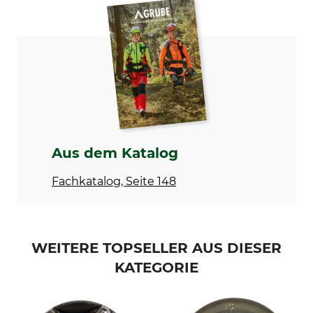
Teilung
Marke
3/8"LP
Stihl
Sägenmarke
Sägenmodell
Stihl
Stihl MSA 220
Nadellager
Produkttyp
Nein
Sternkettenrad
Kettenradtyp
Herstellung
S
Made in Germany
Aus dem Katalog
Hersteller-Artikel-Nr.
Anzahl Zähne
Fachkatalog, Seite 148
1251 642 1204
6
WEITERE TOPSELLER AUS DIESER
KATEGORIE