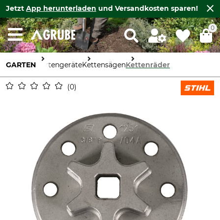
Jetzt
App herunterladen
und Versandkosten sparen!
0
GARTEN
Gartengeräte
Kettensägen
Kettenräder
0