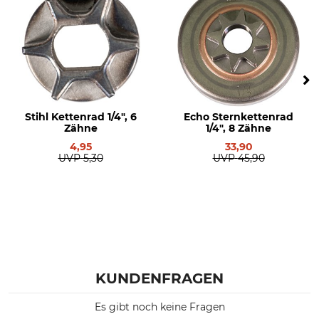
Stihl Kettenrad 1/4", 6
Echo Sternkettenrad
Zähne
1/4", 8 Zähne
4,95
33,90
UVP
5,30
UVP
45,90
KUNDENFRAGEN
Es gibt noch keine Fragen