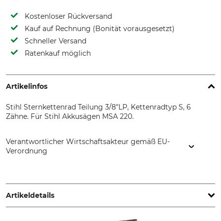
Kostenloser Rückversand
Kauf auf Rechnung (Bonität vorausgesetzt)
Schneller Versand
Ratenkauf möglich
Artikelinfos
Stihl Sternkettenrad Teilung 3/8"LP, Kettenradtyp S, 6
Zähne. Für Stihl Akkusägen MSA 220.
Verantwortlicher Wirtschaftsakteur gemäß EU-
Verordnung
STIHL Vertriebszentrale AG & Co. KG, Robert-Bosch-Str. 13,
64807 Dieburg, Germany, www.stihl.de
Artikeldetails