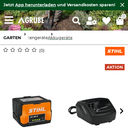
Jetzt
App herunterladen
und Versandkosten sparen!
0
GARTEN
Gartengeräte
Akkugeräte
0
AKTION