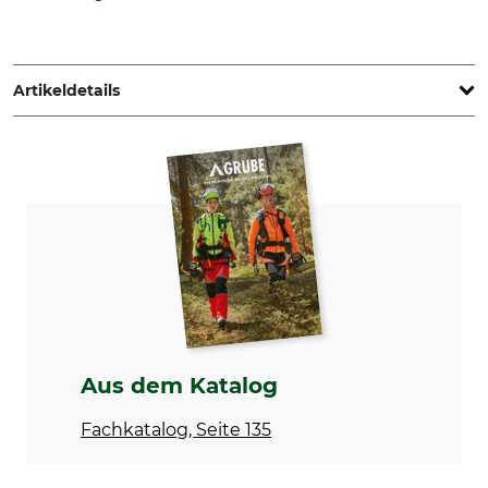
STIHL Vertriebszentrale AG & Co. KG, Robert-Bosch-Str. 13,
64807 Dieburg, Germany, www.stihl.de
Artikeldetails
Marke
Akkusystem
Stihl
AK-System
Produkttyp
Modellbezeichnung
Starter-Set
AK 30 S
Hersteller-Artikel-Nr.
4520 007 5902
Aus dem Katalog
Fachkatalog, Seite 135