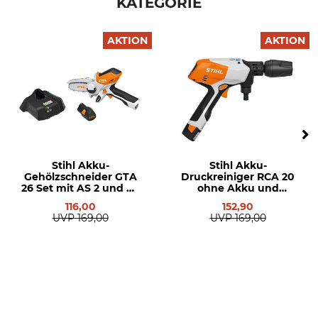
KATEGORIE
AKTION
AKTION
Stihl Akku-
Stihl Akku-
Gehölzschneider GTA
Druckreiniger RCA 20
26 Set mit AS 2 und AL
ohne Akku und
1
Ladegerät
116,00
152,90
UVP
169,00
UVP
169,00