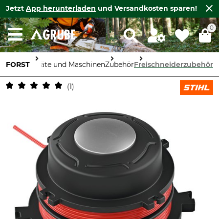
Jetzt
App herunterladen
und Versandkosten sparen!
0
FORST
Geräte und Maschinen
Zubehör
Freischneiderzubehör
1