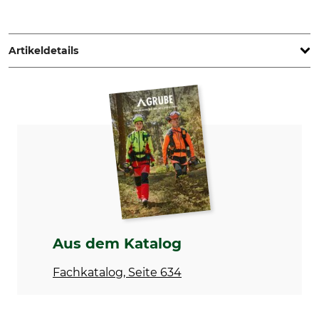
STIHL Vertriebszentrale AG & Co. KG, Robert-Bosch-Str. 13,
64807 Dieburg, Germany, www.stihl.de
Artikeldetails
Marke
Produkttyp
Stihl
Spuleneinsatz
Modellbezeichnung
Herstellung
Longlife für Autocut 46-2, 56-
Made in USA
2 und 36-2
Hersteller-Artikel-Nr.
Fadenstärke
4003 710 4310
2,7 mm
Aus dem Katalog
Fachkatalog, Seite 634