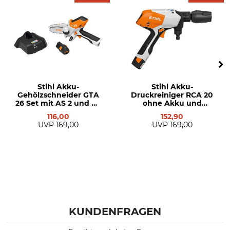
Gewicht
7,2 kg
Stihl Akku-
Stihl Akku-
Gehölzschneider GTA
Druckreiniger RCA 20
26 Set mit AS 2 und AL
ohne Akku und
1
Ladegerät
116,00
152,90
UVP
169,00
UVP
169,00
KUNDENFRAGEN