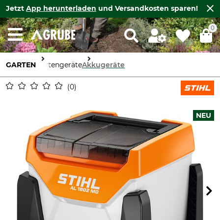
Jetzt
App herunterladen
und Versandkosten sparen!
0
GARTEN
Gartengeräte
Akkugeräte
0
NEU