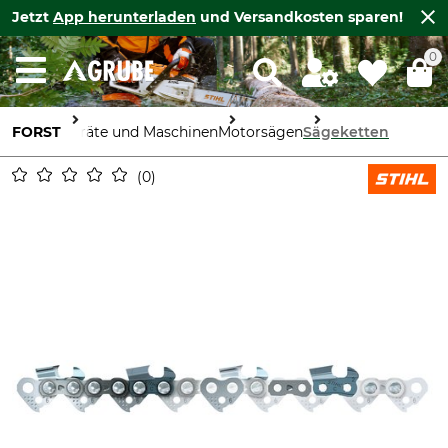
Jetzt
App herunterladen
und Versandkosten sparen!
0
FORST
Geräte und Maschinen
Motorsägen
Sägeketten
0