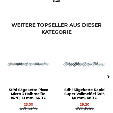
3,20
Stihl 064
Stihl 066
Stihl MS 290
Stihl MS 362
WEITERE TOPSELLER AUS DIESER
Stihl MS 390
KATEGORIE
Stihl MS 391
Stihl MS 440
Stihl MS 441
Stihl MS 460
Stihl MS 461
Stihl MS 650
Stihl MS 660
Stihl MS 661
Stihl MS 361
Stihl 051
Stihl Sägekette Picco
Stihl Sägekette Rapid
Stihl 076
Micro 3 Halbmeißel
Super Vollmeißel 3/8",
Stihl 084
1/4"P, 1,1 mm, 64 TG
1,6 mm, 66 TG
Stihl 088
23,50
29,20
UVP
23,70
UVP
30,50
Stihl MSE 220