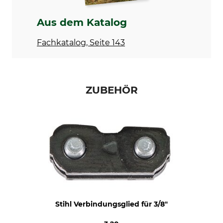
Einstellung Schärfgerät
Feilhaltewinkel
60 °
0 °
Aus dem Katalog
Rundfeile 1. Hälfte
Rundfeile 2. Hälfte
Fachkatalog, Seite 143
5,2 mm
4,8 mm
Schärfwinkel
Schleifscheibe
30 °
4,0 - 4,7 mm
ZUBEHÖR
Abstand Tiefenbegrenzer
Marke
0,65 mm
Stihl
Sägenmarke
Sägenmodell
Stihl
Stihl MS 341
Stihl 029
Stihl 034
Stihl 036
Stihl 038
Stihl 044
Stihl Verbindungsglied für 3/8"
Stihl 045
Stihl 046