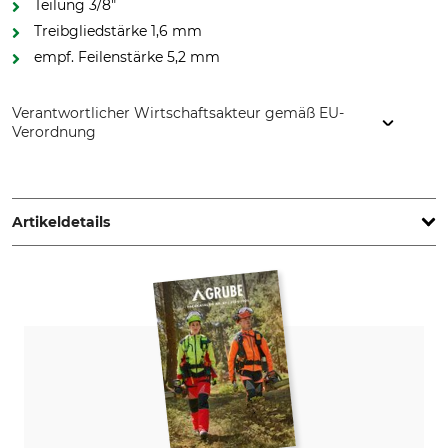
Teilung 3/8"
Treibgliedstärke 1,6 mm
empf. Feilenstärke 5,2 mm
Verantwortlicher Wirtschaftsakteur gemäß EU-
Verordnung
STIHL Vertriebszentrale AG & Co. KG, Robert-Bosch-Str. 13,
64807 Dieburg, Germany, www.stihl.de
Artikeldetails
Teilung
Schnittlänge
3/8"
50 cm
Treibgliedstärke/Nutbreite
Sägekettentyp
1,6 mm
Vollmeißel
Einstanzung Treibglied
Einstanzung Zahn
6
3