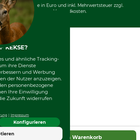
Entsorgung und Umwelt
Community
Alle Preise in Euro und inkl. Mehrwertsteuer zzgl.
Datenschutz Print
International
Versandkosten.
Kooperationen
F KEKSE?
es und ähnliche Tracking-
um ihre Dienste
 verbessern und Werbung
en der Nutzer anzuzeigen.
erden personenbezogene
nen Ihre Einwilligung
die Zukunft widerrufen
rung
Impressum
Konfigurieren
tieren
In den Warenkorb