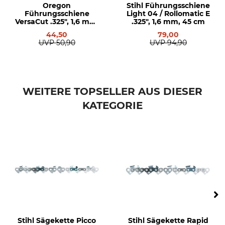
Oregon
Stihl Führungsschiene
Stihl 029
Führungsschiene
Light 04 / Rollomatic E
Stihl 031
VersaCut .325", 1,6 mm,
.325", 1,6 mm, 45 cm
Stihl 032
45 cm
44,50
79,00
Stihl 034
UVP
50,90
UVP
94,90
Stihl 036
Stihl 038
Stihl 044
Stihl 045
WEITERE TOPSELLER AUS DIESER
Stihl 046
KATEGORIE
Stihl MS 240
Stihl MS 260
Stihl MS 261
Stihl MS 270
Stihl MS 271
Stihl MS 280
Stihl MS 290
Stihl MS 291
Stihl MS 310
Stihl MS 311
Stihl Sägekette Picco
Stihl Sägekette Rapid