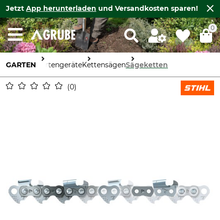
Jetzt
App herunterladen
und Versandkosten sparen!
0
GARTEN
Gartengeräte
Kettensägen
Sägeketten
0