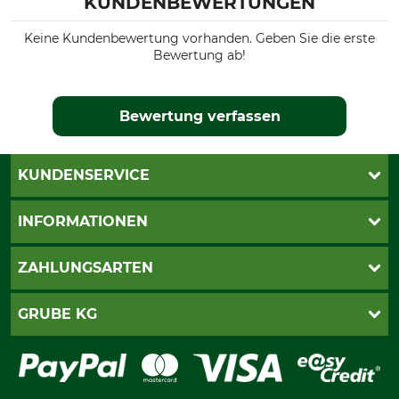
KUNDENBEWERTUNGEN
Keine Kundenbewertung vorhanden. Geben Sie die erste
Bewertung ab!
Bewertung verfassen
KUNDENSERVICE
Live-Shopping
INFORMATIONEN
Katalogbestellung
Newsletter-Anmeldung
AGB
ZAHLUNGSARTEN
Kontakt
Impressum
Gewährleistung/Kostenvoranschlag
Datenschutz
PayPal
GRUBE KG
Seilwindenprüfung
Barrierefreiheit
Kreditkarte
Fragen und Antworten
Lieferung
Bankeinzug
Leitbild
Cookie-Einstellungen
Bestellung widerrufen
Ratenkauf
Karriere
Widerrufsbelehrung
Rechnung
Termine