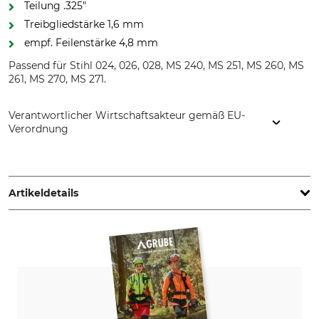
Teilung .325"
Treibgliedstärke 1,6 mm
empf. Feilenstärke 4,8 mm
Passend für Stihl 024, 026, 028, MS 240, MS 251, MS 260, MS
261, MS 270, MS 271.
Verantwortlicher Wirtschaftsakteur gemäß EU-
Verordnung
STIHL Vertriebszentrale AG & Co. KG, Robert-Bosch-Str. 13,
64807 Dieburg, Germany, www.stihl.de
Artikeldetails
Teilung
Schnittlänge
.325"
45 cm
Treibgliedstärke/Nutbreite
Sägekettentyp
1,6 mm
Halbmeißel
Einstanzung Treibglied
Einstanzung Zahn