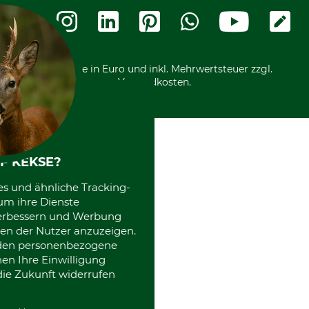
Widerrufsformular
Vorkasse
Ladengeschäft
Kostenloser Rückversand
Motorgeräteshop
Nachhaltigkeit
Über uns
Entsorgung und Umwelt
Community
Alle Preise in Euro und inkl. Mehrwertsteuer zzgl.
Datenschutz Print
International
Versandkosten.
Kooperationen
F KEKSE?
es und ähnliche Tracking-
um ihre Dienste
 verbessern und Werbung
en der Nutzer anzuzeigen.
erden personenbezogene
nen Ihre Einwilligung
die Zukunft widerrufen