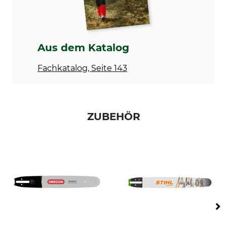
6
2
Einstellung Schärfgerät
Feilhaltewinkel
75 °
0 °
Aus dem Katalog
Rundfeile 1. Hälfte
Rundfeile 2. Hälfte
Fachkatalog, Seite 143
4,8 mm
4,5 mm
Schärfwinkel
Schleifscheibe
30 °
3,0 - 3,2 mm
ZUBEHÖR
Abstand Tiefenbegrenzer
Marke
0,65 mm
Stihl
Sägenmarke
Sägenmodell
Stihl
Stihl 024
Stihl 026 mit
Ölpumpenantrieb
Stihl 026 ohne
Ölpumpenantrieb
Stihl 028