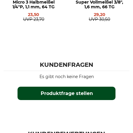
Stihl MS 400
Micro 3 Halbmeißel
Super Vollmeißel 3/8",
1/4"P, 1,1 mm, 64 TG
1,6 mm, 66 TG
Stihl MSA 300
23,50
29,20
Produkttyp
Modellbezeichnung
UVP
23,70
UVP
30,50
Sägekette
Rapid Micro Halbmeißel .325",
1,6 mm, 74 TG
Herstellung
Hersteller-Artikel-Nr.
Made in Switzerland
3686 000 0074
Treibglieder
KUNDENFRAGEN
74
Es gibt noch keine Fragen
Produktfrage stellen