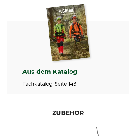
Teilung
Schnittlänge
1/4"P
35 cm
Sicherheitstreibglied
Treibgliedstärke/Nutbreite
Ja
1,1 mm
Sägekettentyp
Einstanzung Treibglied
Halbmeißel
1
Einstanzung Zahn
Einstellung Schärfgerät
7
75 °
Aus dem Katalog
Feilhaltewinkel
Rundfeile 1. Hälfte
Fachkatalog, Seite 143
0 °
3,2 mm
Rundfeile 2. Hälfte
Schärfwinkel
3,2 mm
30 °
ZUBEHÖR
Schleifscheibe
Abstand Tiefenbegrenzer
2,90 mm
0,45 mm