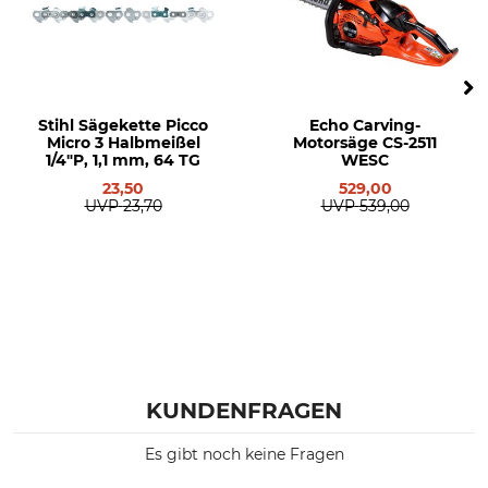
Stihl MS 194T
Stihl MS 192T
Stihl MS 151
Stihl HTA 86
Stihl HTA 135
Stihl Sägekette Picco
Echo Carving-
Stihl MS 150
Micro 3 Halbmeißel
Motorsäge CS-2511
Stihl HT 135
1/4"P, 1,1 mm, 64 TG
WESC
Stihl MSA 80
23,50
529,00
UVP
23,70
UVP
539,00
Stihl MSA 190T
Stihl HTA 140
Modellbezeichnung
Hersteller-Artikel-Nr.
Picco Micro 3 Halbmeißel
3670 000 0072
1/4"P, 1,1 mm, 72 TG
Treibglieder
72
KUNDENFRAGEN
Es gibt noch keine Fragen