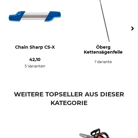
Marke
Sägenmarke
Stihl
Stihl
Sägenmodell
Produkttyp
Stihl MS 193T
Sägekette
Stihl MS 190T
Stihl HT 100
Chain Sharp CS-X
Öberg
Stihl HT 101
Kettensägenfeile
Stihl HT 103
42,10
Stihl HT 130
1 Variante
5 Varianten
Stihl HT 131
Stihl HT 133
Stihl HT 56
Stihl HT 70
WEITERE TOPSELLER AUS DIESER
Stihl HT 75
KATEGORIE
Stihl MS 150 T
Stihl MS 192
Stihl MS 193
Stihl MS 194
Stihl MS 151T