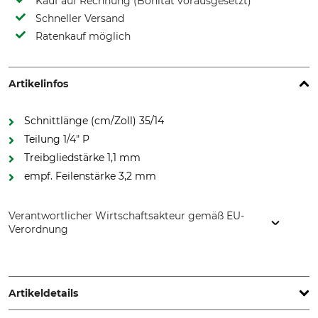
Kauf auf Rechnung (Bonität vorausgesetzt)
Schneller Versand
Ratenkauf möglich
Artikelinfos
Schnittlänge (cm/Zoll) 35/14
Teilung 1/4" P
Treibgliedstärke 1,1 mm
empf. Feilenstärke 3,2 mm
Verantwortlicher Wirtschaftsakteur gemäß EU-
Verordnung
STIHL Vertriebszentrale AG & Co. KG, Robert-Bosch-Str. 13,
64807 Dieburg, Germany, www.stihl.de
Artikeldetails