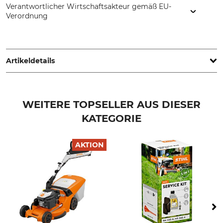
Verantwortlicher Wirtschaftsakteur gemäß EU-
Verordnung
STIHL Vertriebszentrale AG & Co. KG, Robert-Bosch-Str. 13,
64807 Dieburg, Germany, www.stihl.de
Artikeldetails
Schnittbreite
Anzahl Gänge
46 cm
1
WEITERE TOPSELLER AUS DIESER
KATEGORIE
Max. Geschwindigkeit
Schnitthöhe
3,5 km/h
20 – 100 mm
AKTION
Motorhersteller
Motorbezeichnung
Stihl
EVC 205.0
Griff
Marke
Komfortlenker
Stihl
höhenverstellbar
klappbar