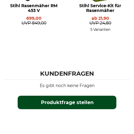
Stihl Rasenmäher RM
Stihl Service-Kit für
Rasenfläche bis
Grasfangkorbvolumen
453 V
Rasenmäher
1200 m²
52 l
699,00
ab
21,90
UVP
849,00
UVP
24,80
Antrieb
Schalldruckpegel
5 Varianten
Benzin
82 dB
Radantrieb
Mulchfunktion
Ja
Ja
Auswurf
Produkttyp
Seite
Rasenmäher
KUNDENFRAGEN
Heck
Es gibt noch keine Fragen
Modellbezeichnung
Hubraum
RM 248 T
127 cm³
Produktfrage stellen
Schallleistungspegel
Vibrationswert
96 dB
4,4 m/s²
Drehzahl
Herstellung
2800 U/min
Made in Austria