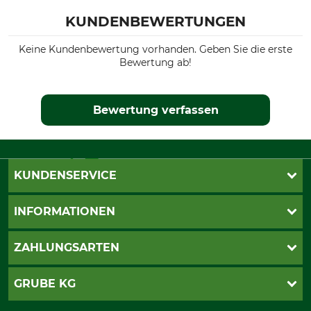
KUNDENBEWERTUNGEN
Gewicht
28 kg
Keine Kundenbewertung vorhanden. Geben Sie die erste
Bewertung ab!
Bewertung verfassen
KUNDENSERVICE
Live-Shopping
INFORMATIONEN
Katalogbestellung
Newsletter-Anmeldung
AGB
ZAHLUNGSARTEN
Kontakt
Impressum
Gewährleistung/Kostenvoranschlag
Datenschutz
PayPal
GRUBE KG
Seilwindenprüfung
Barrierefreiheit
Kreditkarte
Fragen und Antworten
Lieferung