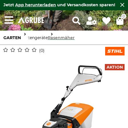
Jetzt
App herunterladen
und Versandkosten sparen!
0
GARTEN
Gartengeräte
Rasenmäher
0
AKTION