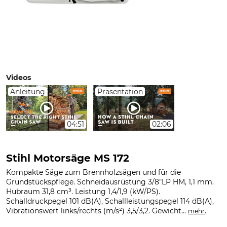
Videos
Anleitung
Präsentation
04:51
02:06
Stihl Motorsäge MS 172
Kompakte Säge zum Brennholzsägen und für die
Grundstückspflege. Schneidausrüstung 3/8"LP HM, 1,1 mm.
Hubraum 31,8 cm³. Leistung 1,4/1,9 (kW/PS).
Schalldruckpegel 101 dB(A), Schallleistungspegel 114 dB(A),
Vibrationswert links/rechts (m/s²) 3,5/3,2. Gewicht...
.
mehr