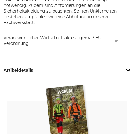
notwendig. Zudem sind Anforderungen an die
Sicherheitskleidung zu beachten. Sollten Unklarheiten
bestehen, empfehlen wir eine Abholung in unserer
Fachwerkstatt.
Verantwortlicher Wirtschaftsakteur gemäß EU-
Verordnung
STIHL Vertriebszentrale AG & Co. KG, Robert-Bosch-Str. 13,
64807 Dieburg, Germany, www.stihl.de
Artikeldetails
Hubraum
Gewicht (ohne
Sägeausrüstung)
31,8 cm³
4,5 kg
Schallleistungspegel
Vibrationswert links /
rechts
114 dB
3,5 / 3,2 m/s²