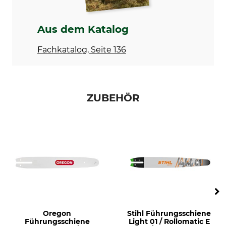
Kettenschnellspannung
Elasto-Start
Nein
Nein
Aus dem Katalog
Ergo-Start
Dekompressionsventil
Nein
Nein
Fachkatalog, Seite 136
Griffheizung
Vergaserheizung
Nein
Nein
Teilung
Einsatzbereich
ZUBEHÖR
3/8"LP
Privatanwender
Sicherheitstreibglied
Treibgliedstärke/Nutbreite
Ja
1,1 mm
Sägekettentyp
M-Tronic
Halbmeißel Schmalschnitt
Nein
Marke
Antrieb
Stihl
Benzin
Oregon
Stihl Führungsschiene
Schalldruckpegel
Seitliche Kettenspannung
Führungsschiene
Light 01 / Rollomatic E