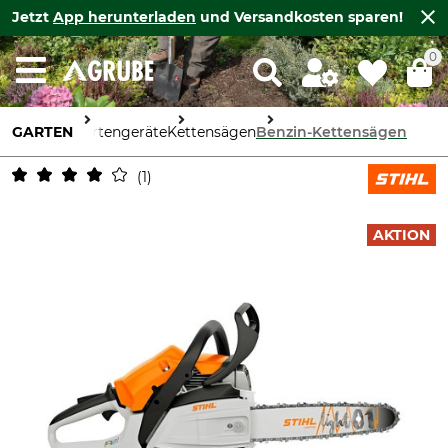
Jetzt
App herunterladen
und Versandkosten sparen!
0
GARTEN
Gartengeräte
Kettensägen
Benzin-Kettensägen
1
AKTION