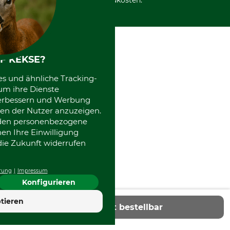
Versandkosten.
Kooperationen
F KEKSE?
es und ähnliche Tracking-
um ihre Dienste
 verbessern und Werbung
en der Nutzer anzuzeigen.
erden personenbezogene
nen Ihre Einwilligung
die Zukunft widerrufen
rung
Impressum
Konfigurieren
tieren
Nicht bestellbar