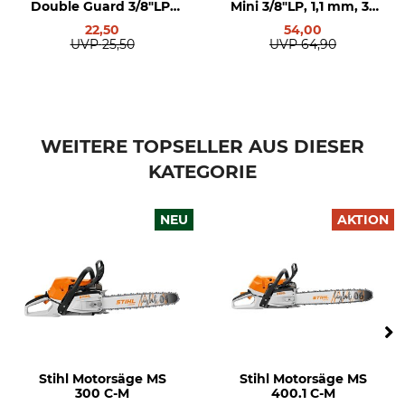
Double Guard 3/8"LP,
Mini 3/8"LP, 1,1 mm, 35
101 dB
Ja
1,1 mm, 35 cm
cm
22,50
54,00
Mengenregulierbare
Manuelle Kraftstoffpumpe
UVP
25,50
UVP
64,90
Ölpumpe
Ja
Nein
Langzeit-Luftfiltersystem
HD2-Filter
Nein
Nein
WEITERE TOPSELLER AUS DIESER
KATEGORIE
Werkzeugloser
Produkttyp
Tankverschluss
Motorsäge
Nein
NEU
AKTION
Modellbezeichnung
Schallleistungspegel
MS 172
114 dB
Hersteller-Artikel-Nr.
Motor
1148 200 0241
2-Mix
Leistung
Schienenlänge
1,4 kW
35 cm
Stihl Motorsäge MS
Stihl Motorsäge MS
300 C-M
400.1 C-M