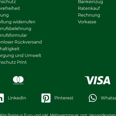
nschutz
Bankeinzug
erefreiheit
Ratenkauf
rung
Rechnung
llung widerrufen
Vorkasse
rrufsbelehrung
rrufsformular
enloser Rückversand
altigkeit
orgung und Umwelt
nschutz Print
LinkedIn
Pinterest
Whats
Alle Preise in Euro und inkl. Mehrwertsteuer zzgl. Versandkosten