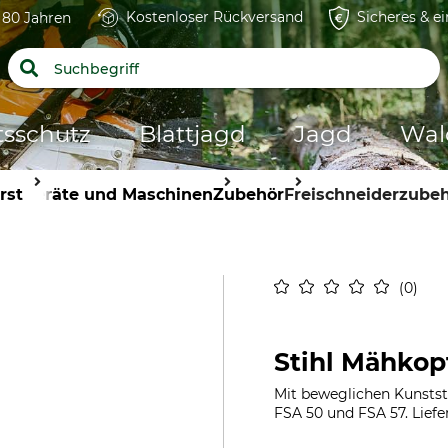
Kostenloser Rückversand
Sicheres & e
t 80 Jahren
tsschutz
Blattjagd
Jagd
Wal
rst
Geräte und Maschinen
Zubehör
Freischneiderzube
0
Stihl Mähkop
Mit beweglichen Kunststo
FSA 50 und FSA 57. Liefe