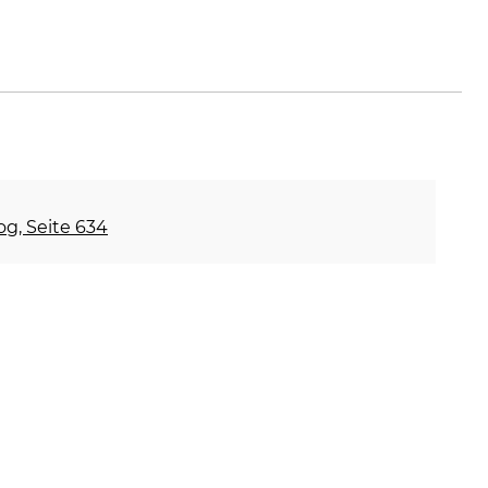
e
og, Seite 634