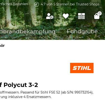
infaches Bezahlen
4.7 von 5 Sternen bei Trusted Shops
0
dbrandbekämpfung
Fundgrube
hör
f Polycut 3-2
ffmessern. Passend für Stihl FSE 52 (ab S/N: 995732154),
rung inklusive 4 Ersatzmessern.