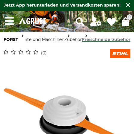
Jetzt
App herunterladen
und Versandkosten sparen!
0
FORST
Geräte und Maschinen
Zubehör
Freischneiderzubehör
0