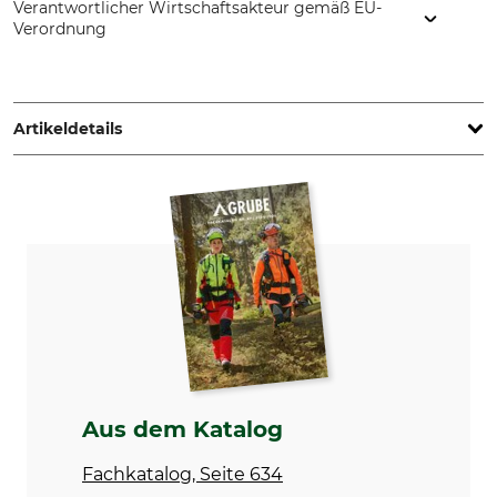
Verantwortlicher Wirtschaftsakteur gemäß EU-
Verordnung
STIHL Vertriebszentrale AG & Co. KG, Robert-Bosch-Str. 13,
64807 Dieburg, Germany, www.stihl.de
Artikeldetails
Marke
Produkttyp
Stihl
Mähkopf
Modellbezeichnung
Hersteller-Artikel-Nr.
Autocut 46-2
4003 710 2115
Aus dem Katalog
Fachkatalog, Seite 634