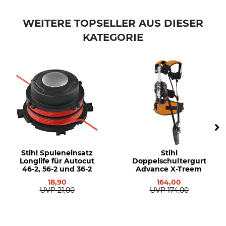
WEITERE TOPSELLER AUS DIESER
KATEGORIE
Stihl Spuleneinsatz
Stihl
Longlife für Autocut
Doppelschultergurt
46-2, 56-2 und 36-2
Advance X-Treem
18,90
164,00
UVP
21,00
UVP
174,00