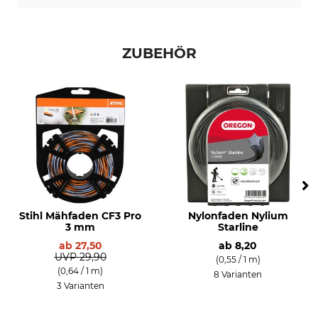
ZUBEHÖR
Stihl Mähfaden CF3 Pro
Nylonfaden Nylium
3 mm
Starline
ab
27,50
ab
8,20
UVP
29,90
(0,55 / 1 m)
(0,64 / 1 m)
8 Varianten
3 Varianten