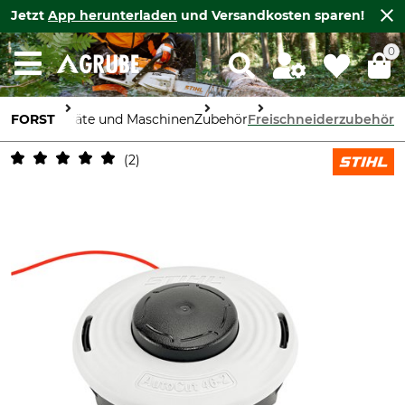
Jetzt
App herunterladen
und Versandkosten sparen!
0
FORST
Geräte und Maschinen
Zubehör
Freischneiderzubehör
2