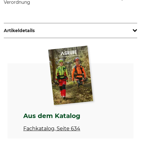
Verordnung
STIHL Vertriebszentrale AG & Co. KG, Robert-Bosch-Str. 13,
64807 Dieburg, Germany, www.stihl.de
Artikeldetails
Marke
Produkttyp
Stihl
Mähkopf
Modellbezeichnung
Herstellung
Autocut 27-2
Made in USA
Hersteller-Artikel-Nr.
4002 820 2302
Aus dem Katalog
Fachkatalog, Seite 634