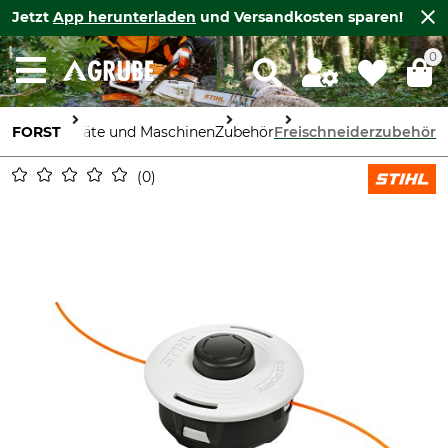
Jetzt
App herunterladen
und Versandkosten sparen!
0
FORST
Geräte und Maschinen
Zubehör
Freischneiderzubehör
0