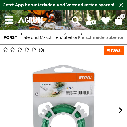
Jetzt
App herunterladen
und Versandkosten sparen!
0
FORST
Geräte und Maschinen
Zubehör
Freischneiderzubehör
0