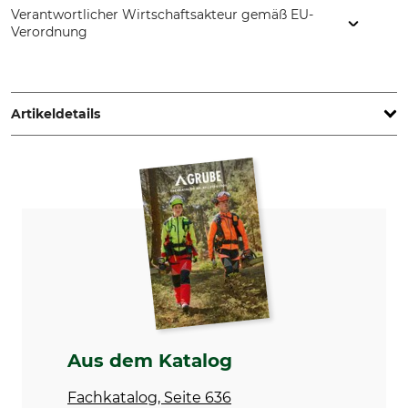
Verantwortlicher Wirtschaftsakteur gemäß EU-
Verordnung
STIHL Vertriebszentrale AG & Co. KG, Robert-Bosch-Str. 13,
64807 Dieburg, Germany, www.stihl.de
Artikeldetails
Fadenprofil
Marke
rund
Stihl
Produkttyp
Modellbezeichnung
Mähfaden
rund, hellgrün 2 mm
Herstellung
Farbe
Made in USA
hellgrün
Hersteller-Artikel-Nr.
Fadenstärke
0000 930 2335
2,0 mm
Aus dem Katalog
Länge
Fachkatalog, Seite 636
14 m