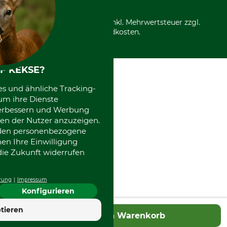
Nachhaltigkeit
Über uns
Entsorgung und Umwelt
Community
Alle Preise in Euro und inkl. Mehrwertsteuer zzgl.
Datenschutz Print
International
Versandkosten.
Kooperationen
F KEKSE?
es und ähnliche Tracking-
um ihre Dienste
 verbessern und Werbung
en der Nutzer anzuzeigen.
erden personenbezogene
nen Ihre Einwilligung
die Zukunft widerrufen
rung
Impressum
Konfigurieren
tieren
In den Warenkorb