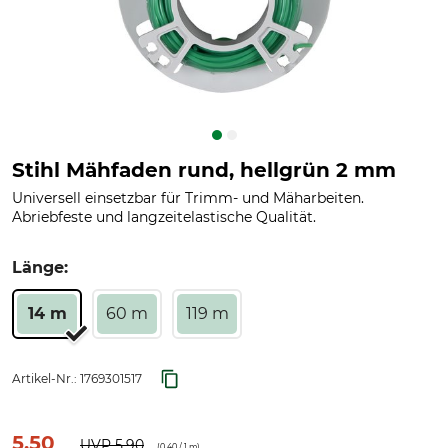
Stihl Mähfaden rund, hellgrün 2 mm
Universell einsetzbar für Trimm- und Mäharbeiten.
Abriebfeste und langzeitelastische Qualität.
Länge:
14 m
60 m
119 m
Artikel-Nr.:
1769301517
5,50
UVP
5,90
(
0,40
/ 1 m)