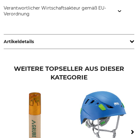
Verantwortlicher Wirtschaftsakteur gemäß EU-
Verordnung
STIHL Vertriebszentrale AG & Co. KG, Robert-Bosch-Str. 13,
64807 Dieburg, Germany, www.stihl.de
Artikeldetails
Marke
Produkttyp
Stihl
Kinder-Helmset
WEITERE TOPSELLER AUS DIESER
KATEGORIE