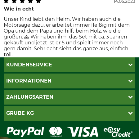
14.05.2023
Wie in echt
Unser Kind liebt den Helm. Wir haben auch die
Motorsäge dazu, er arbeitet immer fleißig mit dem
Opa und dem Papa und hilft beim Holz, wie die
großen. 🙏 Wir haben ihm das Set mit ca. 3 Jahren
gekauft und jetzt ist er 5 und spielt immer noch
gern damit. Sehr echt sieht das ganze aus, einfach
toll.
KUNDENSERVICE
Live-Shopping
INFORMATIONEN
Katalogbestellung
Newsletter-Anmeldung
AGB
ZAHLUNGSARTEN
Kontakt
Impressum
Gewährleistung/Kostenvoranschlag
Datenschutz
PayPal
GRUBE KG
Seilwindenprüfung
Barrierefreiheit
Kreditkarte
Fragen und Antworten
Lieferung
Bankeinzug
Leitbild
Cookie-Einstellungen
Bestellung widerrufen
Ratenkauf
Karriere