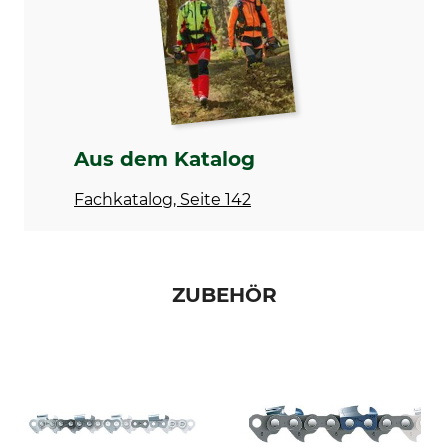
Treibgliedstärke/Nutbreite
Niete Umlenkstern
1,6 mm
6
Nutbreite in Zoll
Zähne Umlenkstern
0,063 "
12
Ausführung
Schienentyp
Vollstahlschiene
Vollstahlschiene mit
Aus dem Katalog
wechselbarem Kopfstück
Fachkatalog, Seite 142
Marke
Sägenmarke
Stihl
Stihl
Sägenmodell
Produkttyp
Stihl 051
Führungsschiene
ZUBEHÖR
Stihl 076
Stihl 084
Stihl 088
Stihl MS 880
Stihl MS 881
Modellbezeichnung
Hersteller-Artikel-Nr.