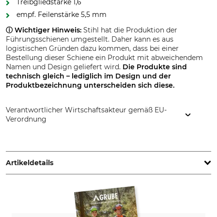
Treibgliedstärke 1,6
empf. Feilenstärke 5,5 mm
ⓘ Wichtiger Hinweis:
Stihl hat die Produktion der
Führungsschienen umgestellt. Daher kann es aus
logistischen Gründen dazu kommen, dass bei einer
Bestellung dieser Schiene ein Produkt mit abweichendem
Namen und Design geliefert wird.
Die Produkte sind
technisch gleich – lediglich im Design und der
Produktbezeichnung
unterscheiden sich diese.
Verantwortlicher Wirtschaftsakteur gemäß EU-
Verordnung
STIHL Vertriebszentrale AG & Co. KG, Robert-Bosch-Str. 13,
64807 Dieburg, Germany, www.stihl.de
Artikeldetails
Teilung
Schnittlänge
.404"
63 cm