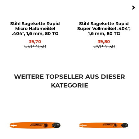
Strong X / Rollomatic ES
3002 000 9731
.404", 1,6 mm, 63 cm
Stihl Sägekette Rapid
Stihl Sägekette Rapid
Treibglieder
Micro Halbmeißel
Super Vollmeißel .404",
80
.404", 1,6 mm, 80 TG
1,6 mm, 80 TG
39,70
39,80
UVP
41,60
UVP
41,50
WEITERE TOPSELLER AUS DIESER
KATEGORIE