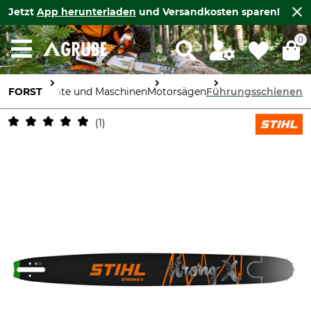
Jetzt
App herunterladen
und Versandkosten sparen!
0
FORST
Geräte und Maschinen
Motorsägen
Führungsschienen
1