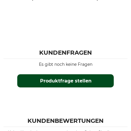
Stihl MS 361
Stihl MSE 220
Stihl MSE 250
Stihl MS 462
Stihl MS 500i
Stihl 031
Stihl 032
Stihl E 20
KUNDENFRAGEN
Stihl MS 291
Es gibt noch keine Fragen
Stihl MS 310
Stihl MS 311
Stihl MS 400
Produktfrage stellen
Modellbezeichnung
Hersteller-Artikel-Nr.
Strong S / Duromatic E 3/8",
3003 000 9213
1,6 mm, 40 cm
Treibglieder
KUNDENBEWERTUNGEN
60