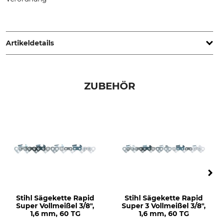
STIHL Vertriebszentrale AG & Co. KG, Robert-Bosch-Str. 13,
64807 Dieburg, Germany, www.stihl.de
Artikeldetails
Teilung
Schnittlänge
3/8"
40 cm
ZUBEHÖR
Treibgliedstärke/Nutbreite
Nutbreite in Zoll
1,6 mm
0,063 "
Ausführung
Schienentyp
Panzerschiene
Vollstahlschiene mit Stellite-
Spitze (ohne Umlenkstern)
Marke
Sägenmarke
Stihl
Stihl
Stihl Sägekette Rapid
Stihl Sägekette Rapid
Sägenmodell
Produkttyp
Super Vollmeißel 3/8",
Super 3 Vollmeißel 3/8",
Stihl MS 341
Führungsschiene
1,6 mm, 60 TG
1,6 mm, 60 TG