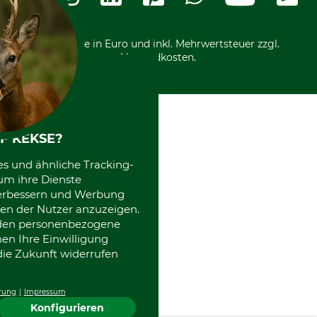
Motorgeräteshop
Nachhaltigkeit
Über uns
Entsorgung und Umwelt
Community
Alle Preise in Euro und inkl. Mehrwertsteuer zzgl.
Datenschutz Print
International
Versandkosten.
Kooperationen
F KEKSE?
es und ähnliche Tracking-
um ihre Dienste
 verbessern und Werbung
en der Nutzer anzuzeigen.
erden personenbezogene
nen Ihre Einwilligung
die Zukunft widerrufen
rung
Impressum
Konfigurieren