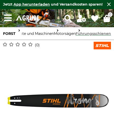
Jetzt
App herunterladen
und Versandkosten sparen!
0
FORST
Geräte und Maschinen
Motorsägen
Führungsschienen
0