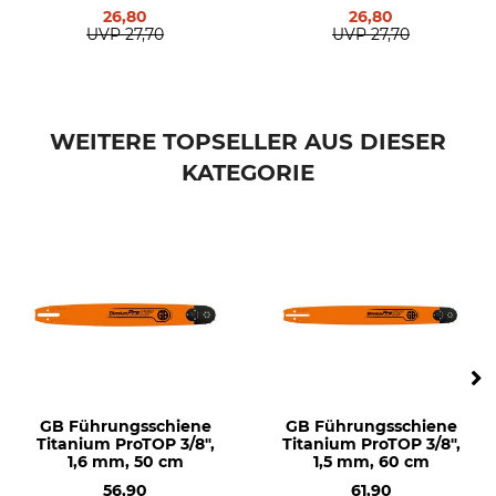
Stihl 029
26,80
26,80
Stihl 034
UVP
27,70
UVP
27,70
Stihl 036
Stihl 038
Stihl 044
Stihl 045
WEITERE TOPSELLER AUS DIESER
Stihl 046
KATEGORIE
Stihl 064
Stihl 066
Stihl MS 290
Stihl MS 362
Stihl MS 390
Stihl MS 391
Stihl MS 440
Stihl MS 441
Stihl MS 460
Stihl MS 461
GB Führungsschiene
GB Führungsschiene
Stihl MS 650
Titanium ProTOP 3/8",
Titanium ProTOP 3/8",
Stihl MS 660
1,6 mm, 50 cm
1,5 mm, 60 cm
Stihl MS 661
56,90
61,90