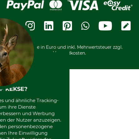
Leitbild
Cookie-Einstellungen
Bestellung widerrufen
Ratenkauf
Karriere
Widerrufsbelehrung
Rechnung
Termine
Widerrufsformular
Vorkasse
Ladengeschäft
Kostenloser Rückversand
Motorgeräteshop
Nachhaltigkeit
Über uns
Entsorgung und Umwelt
Community
Alle Preise in Euro und inkl. Mehrwertsteuer zzgl.
Datenschutz Print
International
Versandkosten.
Kooperationen
F KEKSE?
es und ähnliche Tracking-
um ihre Dienste
 verbessern und Werbung
en der Nutzer anzuzeigen.
erden personenbezogene
nen Ihre Einwilligung