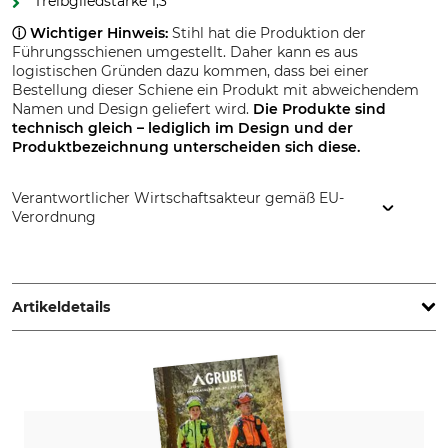
Treibgliedstärke 1,3
ⓘ Wichtiger Hinweis:
Stihl hat die Produktion der
Führungsschienen umgestellt. Daher kann es aus
logistischen Gründen dazu kommen, dass bei einer
Bestellung dieser Schiene ein Produkt mit abweichendem
Namen und Design geliefert wird.
Die Produkte sind
technisch gleich – lediglich im Design und der
Produktbezeichnung
unterscheiden sich diese.
Verantwortlicher Wirtschaftsakteur gemäß EU-
Verordnung
STIHL Vertriebszentrale AG & Co. KG, Robert-Bosch-Str. 13,
64807 Dieburg, Germany, www.stihl.de
Artikeldetails
Teilung
Schnittlänge
.325"
35 cm
Treibgliedstärke/Nutbreite
Niete Umlenkstern
1,3 mm
4