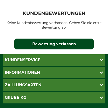
KUNDENBEWERTUNGEN
Keine Kundenbewertung vorhanden. Geben Sie die erste
Bewertung ab!
Bewertung verfassen
KUNDENSERVICE
Live-Shopping
INFORMATIONEN
Katalogbestellung
Newsletter-Anmeldung
AGB
ZAHLUNGSARTEN
Kontakt
Impressum
Gewährleistung/Kostenvoranschlag
Datenschutz
PayPal
GRUBE KG
Seilwindenprüfung
Barrierefreiheit
Kreditkarte
Fragen und Antworten
Lieferung
Bankeinzug