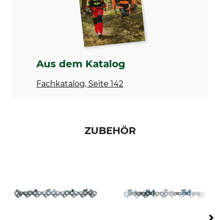
Nutbreite in Zoll
Zähne Umlenkstern
0,050 "
11
Ausführung
Schienentyp
Leichtbauschiene
Laminierte Schiene
Aus dem Katalog
Marke
Sägenmarke
Fachkatalog, Seite 142
Stihl
Stihl
Sägenmodell
Produkttyp
Stihl MS 251
Führungsschiene
ZUBEHÖR
Modellbezeichnung
Hersteller-Artikel-Nr.
Light 04 / Rollomatic E .325",
3005 000 7009
1,3 mm, 35 cm
Treibglieder
56