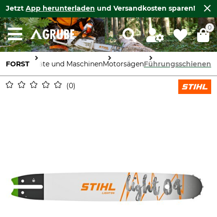
Jetzt
App herunterladen
und Versandkosten sparen!
0
FORST
Geräte und Maschinen
Motorsägen
Führungsschienen
0