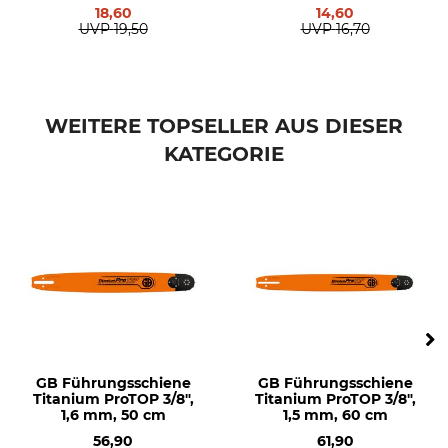
mm, 50 TG
mm, 50 TG
18,60
14,60
Stihl HT 103
UVP
19,50
UVP
16,70
Stihl HT 130
Stihl HT 131
Stihl HT 133
Stihl HT 56
WEITERE TOPSELLER AUS DIESER
Stihl HT 70
KATEGORIE
Stihl HT 75
Stihl MS 170
Stihl MS 180
Stihl MS 181
Stihl MS 192
Stihl MS 193
Stihl MS 194
Stihl 018
Stihl 020
Stihl 021
GB Führungsschiene
GB Führungsschiene
Stihl 023
Titanium ProTOP 3/8",
Titanium ProTOP 3/8",
Stihl 025
1,6 mm, 50 cm
1,5 mm, 60 cm
Stihl 019T
56,90
61,90