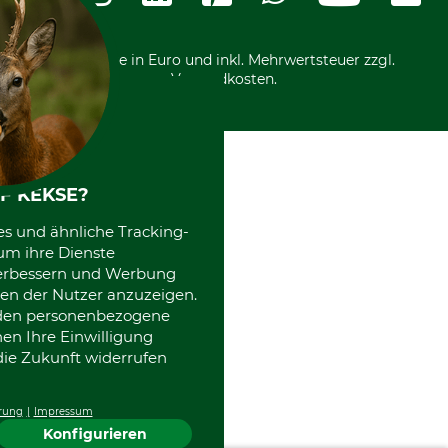
Motorgeräteshop
Nachhaltigkeit
Über uns
Entsorgung und Umwelt
Community
Alle Preise in Euro und inkl. Mehrwertsteuer zzgl.
Datenschutz Print
International
Versandkosten.
Kooperationen
F KEKSE?
es und ähnliche Tracking-
um ihre Dienste
 verbessern und Werbung
en der Nutzer anzuzeigen.
erden personenbezogene
nen Ihre Einwilligung
die Zukunft widerrufen
rung
Impressum
Konfigurieren