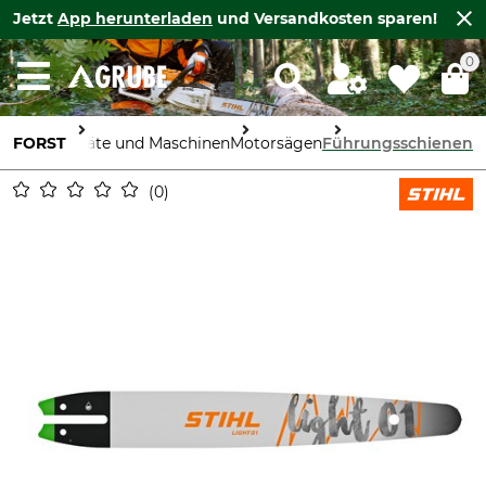
Jetzt
App herunterladen
und Versandkosten sparen!
0
FORST
Geräte und Maschinen
Motorsägen
Führungsschienen
0