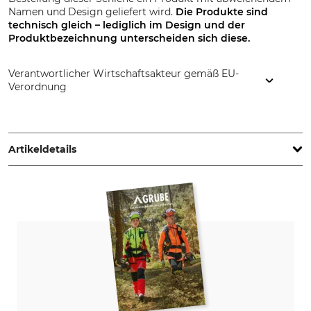
Namen und Design geliefert wird.
Die Produkte sind
technisch gleich – lediglich im Design und der
Produktbezeichnung
unterscheiden sich diese.
Verantwortlicher Wirtschaftsakteur gemäß EU-
Verordnung
STIHL Vertriebszentrale AG & Co. KG, Robert-Bosch-Str. 13,
64807 Dieburg, Germany, www.stihl.de
Artikeldetails
Teilung
Schnittlänge
3/8"LP
35 cm
Treibgliedstärke/Nutbreite
Niete Umlenkstern
1,1 mm
1
Nutbreite in Zoll
Zähne Umlenkstern
0,043 "
7