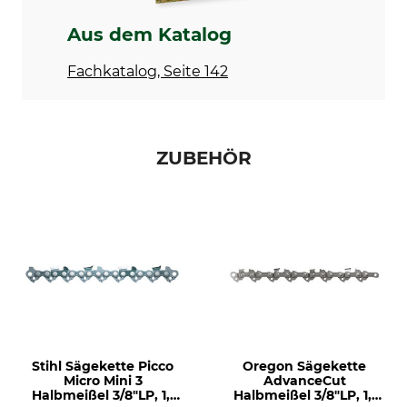
Ausführung
Schienentyp
Vollstahlschiene
Laminierte Schiene mit
Aus dem Katalog
schmalem Körper
Fachkatalog, Seite 142
Marke
Sägenmarke
Stihl
Stihl
Sägenmodell
Produkttyp
Stihl MS 171
Führungsschiene
ZUBEHÖR
Stihl 020T
Stihl MSE 141
Stihl MS 193T
Stihl E 140
Stihl E 160
Stihl MS 190T
Stihl E 14
Stihl MSE 200
Stihl MSE 210
Stihl MSE 230
Stihl Sägekette Picco
Oregon Sägekette
Micro Mini 3
AdvanceCut
Stihl HT 100
Halbmeißel 3/8"LP, 1,1
Halbmeißel 3/8"LP, 1,1
Stihl HT 101