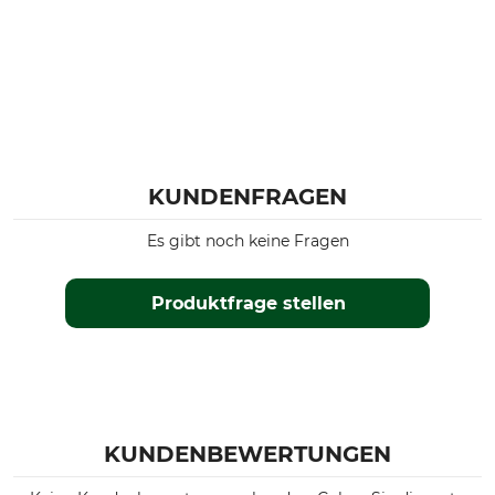
Stihl MS 194T
Stihl MSE 170
Stihl MSE 190
Stihl MS 192T
Stihl 017
Stihl MSE 180
Stihl HTA 86
Stihl HTA 135
KUNDENFRAGEN
Stihl MS 162
Stihl HT 135
Es gibt noch keine Fragen
Stihl MS 172
Stihl MS 182
Produktfrage stellen
Stihl HTA 140
Modellbezeichnung
Hersteller-Artikel-Nr.
Light 01 / Rollomatic E Mini
3005 008 3909
3/8"LP, 1,1 mm, 35 cm
Treibglieder
KUNDENBEWERTUNGEN
50