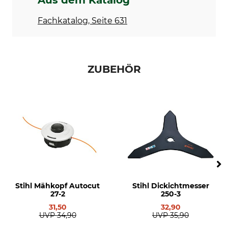
Aus dem Katalog
Multifunktionsgriff
Gurt
Ja
Doppelschultergurt
Fachkatalog, Seite 631
Antriebswelle im Schaft
Durchmesser Schneidkreis
starr
250 mm
Produkttyp
Modellbezeichnung
ZUBEHÖR
Freischneider
FS 240 C-E
Motor
Hubraum
2-Mix
37,7 cm³
Schallleistungspegel
Hersteller-Artikel-Nr.
110 dB
4147 200 0358
Leistung
Länge
1,7 kW
1,8 m
Stihl Mähkopf Autocut
Stihl Dickichtmesser
Gewicht
27-2
250-3
7,1 kg
31,50
32,90
UVP
34,90
UVP
35,90