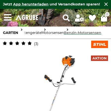
Jetzt
App herunterladen
und Versandkosten sparen!
0
GARTEN
Gartengeräte
Motorsensen
Benzin-Motorsensen
3
AKTION