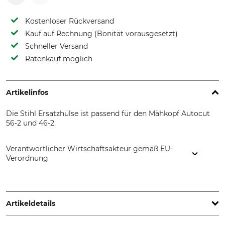
Kostenloser Rückversand
Kauf auf Rechnung (Bonität vorausgesetzt)
Schneller Versand
Ratenkauf möglich
Artikelinfos
Die Stihl Ersatzhülse ist passend für den Mähkopf Autocut
56-2 und 46-2.
Verantwortlicher Wirtschaftsakteur gemäß EU-
Verordnung
STIHL Vertriebszentrale AG & Co. KG, Robert-Bosch-Str. 13,
64807 Dieburg, Germany, www.stihl.de
Artikeldetails