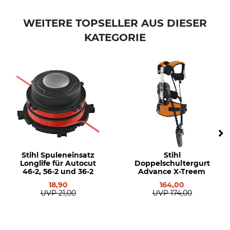
Marke
Produkttyp
Stihl
Hülse
WEITERE TOPSELLER AUS DIESER
KATEGORIE
Modellbezeichnung
Hersteller-Artikel-Nr.
für Mähkopf Autocut 56-2
4002 713 8307
und 46-2
Stihl Spuleneinsatz
Stihl
Longlife für Autocut
Doppelschultergurt
46-2, 56-2 und 36-2
Advance X-Treem
18,90
164,00
UVP
21,00
UVP
174,00