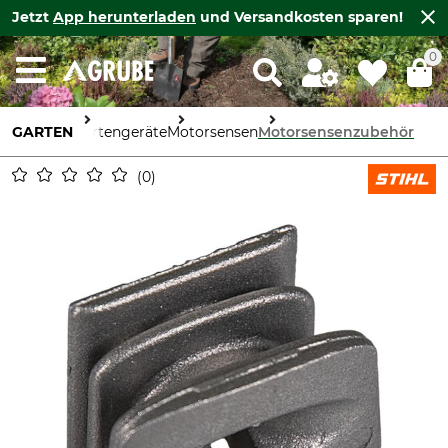
Jetzt
App herunterladen
und Versandkosten sparen!
0
GARTEN
Gartengeräte
Motorsensen
Motorsensenzubehör
0