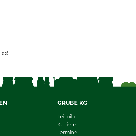
 ab!
EN
GRUBE KG
Leitbild
Karriere
Termine