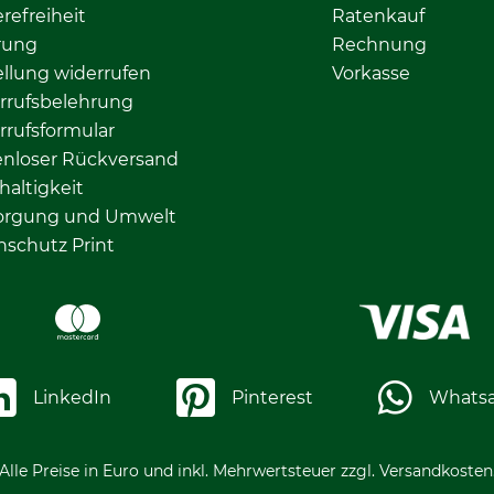
erefreiheit
Ratenkauf
rung
Rechnung
llung widerrufen
Vorkasse
rrufsbelehrung
rrufsformular
enloser Rückversand
altigkeit
orgung und Umwelt
nschutz Print
LinkedIn
Pinterest
Whats
Alle Preise in Euro und inkl. Mehrwertsteuer zzgl. Versandkosten