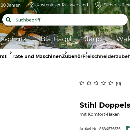
Kostenloser Rückversand
Sicheres & e
t 80 Jahren
tsschutz
Blattjagd
Jagd
Wal
rst
Geräte und Maschinen
Zubehör
Freischneiderzube
0
Stihl Doppel
mit Komfort-Haken.
Artikel-Nr.:
8684576536