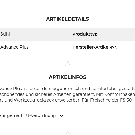
ARTIKELDETAILS
Stihl
Produkttyp
Advance Plus
Hersteller-Artikel-Nr.
ARTIKELINFOS
vance Plus ist besonders ergonomisch und komfortabel gestalte
teschonendes und sicheres Arbeiten garantiert. Mit Komforthaken
t und Werkzeugrucksack erweiterbar. Für Freischneider FS 50 -
kteur gemäß EU-Verordnung
. KG, Robert-Bosch-Str. 13, 64807 Dieburg, Germany, www.stihl.d