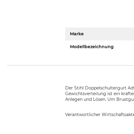
Marke
Modellbezeichnung
Der Stihl Doppelschultergurt Ad
Gewichtsverteilung ist ein kräf
Anlegen und Lösen. Um Brustgur
Verantwortlicher Wirtschaftsa
STIHL Vertriebszentrale AG & Co