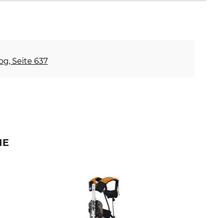
og, Seite 637
IE