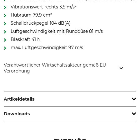
Vibrationswert rechts 3,5 m/s²
Hubraum 79,9 cm³
Schalldruckpegel 104 dB(A)
Luftgeschwindigkeit mit Runddüse 81 m/s
Blaskraft 41 N
max. Luftgeschwindigkeit 97 m/s
Verantwortlicher Wirtschaftsakteur gemäß EU-
Verordnung
STIHL Vertriebszentrale AG & Co. KG, Robert-Bosch-Str. 13,
64807 Dieburg, Germany, www.stihl.de
Artikeldetails
Downloads
Vibrationswert links /
Ergo-Start
rechts
Ja
3,5 m/s²
Bedienungsanleitung | Manual_Stihl-BR-800-C-E_104967_intl_112025.pdf