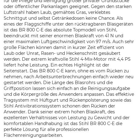
für die Pflege und Reinigung großer privater Grundstücke
oder öffentlicher Parkanlagen geeignet. Gegen den starken
Luftstrahl haben Laub, gemähtes Gras, verklebtes
Schnittgut und selbst Getränkedosen keine Chance. Als
eines der Flaggschiffe unter den rücktragbaren Blasgeräten
ist das BR 800 C-E das absolute Topmodell von Stihl,
beeindruckt mit seiner enormen Blaskraft von 41 N und
einer maximalen Luftgeschwindigkeit von 97 m/s. Auch sehr
große Flächen können damit in kurzer Zeit effizient von
Laub oder Unrat, Rasen- und Heckenschnitt gesäubert
werden. Der extrem kraftvolle Stihl 4-Mix-Motor mit 4,4 PS
liefert hohe Leistung. Ein echtes Highlight ist der
Seitenstart. Das BR 800 C-E kann, ohne es vom Rücken zu
nehmen, nach Arbeitsunterbrechnungen einfach wieder neu
gestartet werden. Die Länge des Blasrohrs und die
Griffposition lassen sich einfach an die Reinigungsaufgabe
und die Körpergröße des Anwenders anpassen. Das effektive
Tragsystem mit Hüftgurt und Rückenpolsterung sowie das
Stihl Antivibrationssystem schonen den Rücken der
Anwender. Dank seiner extrem hohen Blaskraft, des
exzellenten Verhältnisses von Leistung zu Gewicht und der
komfortablen Handhabung ist das Stihl BR 800 C-E die
perfekte Lösung für alle professionellen
Flächenreinigungsarbeiten.