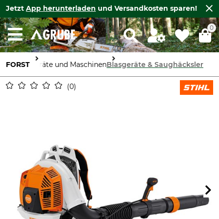
Jetzt
App herunterladen
und Versandkosten sparen!
0
FORST
Geräte und Maschinen
Blasgeräte & Saughäcksler
0