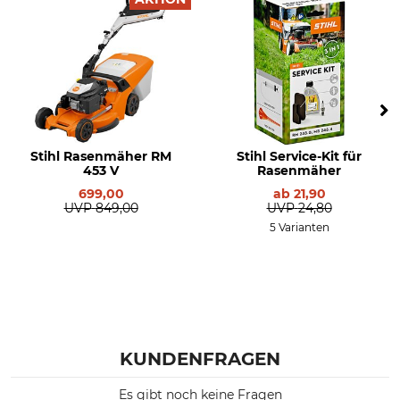
Modellbezeichnung
Schallleistungspegel
RMA 453 PV ohne Akku und
94 dB
Ladegerät
Vibrationswert
Drehzahl
1,8 m/s²
2700 U/min
Herstellung
Gewicht
Made in Austria
29 kg
Stihl Rasenmäher RM
Stihl Service-Kit für
453 V
Rasenmäher
699,00
ab
21,90
UVP
849,00
UVP
24,80
5 Varianten
KUNDENFRAGEN
Es gibt noch keine Fragen