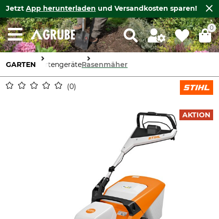
Jetzt
App herunterladen
und Versandkosten sparen!
0
GARTEN
Gartengeräte
Rasenmäher
0
AKTION