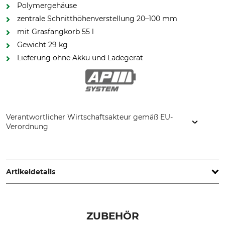
Polymergehäuse
zentrale Schnitthöhenverstellung 20–100 mm
mit Grasfangkorb 55 l
Gewicht 29 kg
Lieferung ohne Akku und Ladegerät
Verantwortlicher Wirtschaftsakteur gemäß EU-
Verordnung
STIHL Vertriebszentrale AG & Co. KG, Robert-Bosch-Str. 13,
64807 Dieburg, Germany, www.stihl.de
Artikeldetails
Schnittbreite
Anzahl Gänge
51 cm
Vario
ZUBEHÖR