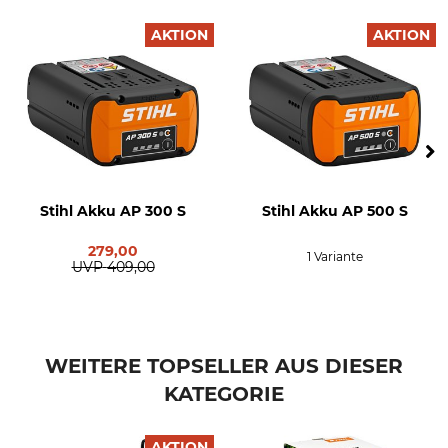
Max. Geschwindigkeit
Schnitthöhe
4,5 km/h
20 – 100 mm
AKTION
AKTION
Griff
Marke
Komfortlenker
Stihl
klappbar
höhenverstellbar
Grasfangkorbvolumen
Antrieb
55 l
Akku
Stihl Akku AP 300 S
Stihl Akku AP 500 S
Schalldruckpegel
Akkusystem
279,00
1 Variante
79 dB
AP-System
UVP
409,00
Radantrieb
Mulchfunktion
Ja
Ja
WEITERE TOPSELLER AUS DIESER
Auswurf
Produkttyp
Seite
Akku-Rasenmäher
KATEGORIE
Heck
AKTION