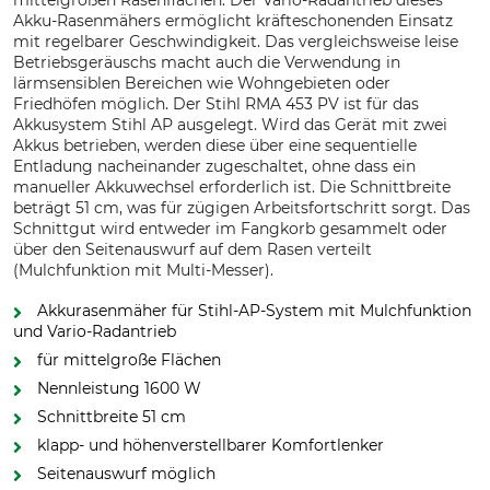
mittelgroßen Rasenflächen. Der Vario-Radantrieb dieses
Akku-Rasenmähers ermöglicht kräfteschonenden Einsatz
mit regelbarer Geschwindigkeit. Das vergleichsweise leise
Betriebsgeräuschs macht auch die Verwendung in
lärmsensiblen Bereichen wie Wohngebieten oder
Friedhöfen möglich. Der Stihl RMA 453 PV ist für das
Akkusystem Stihl AP ausgelegt. Wird das Gerät mit zwei
Akkus betrieben, werden diese über eine sequentielle
Entladung nacheinander zugeschaltet, ohne dass ein
manueller Akkuwechsel erforderlich ist. Die Schnittbreite
beträgt 51 cm, was für zügigen Arbeitsfortschritt sorgt. Das
Schnittgut wird entweder im Fangkorb gesammelt oder
über den Seitenauswurf auf dem Rasen verteilt
(Mulchfunktion mit Multi-Messer).
Akkurasenmäher für Stihl-AP-System mit Mulchfunktion
und Vario-Radantrieb
für mittelgroße Flächen
Nennleistung 1600 W
Schnittbreite 51 cm
klapp- und höhenverstellbarer Komfortlenker
Seitenauswurf möglich