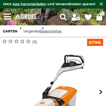
Jetzt
App herunterladen
und Versandkosten sparen!
0
GARTEN
Gartengeräte
Rasenmäher
0