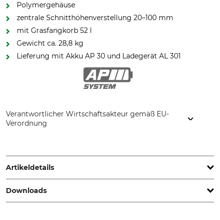
Polymergehäuse
zentrale Schnitthöhenverstellung 20–100 mm
mit Grasfangkorb 52 l
Gewicht ca. 28,8 kg
Lieferung mit Akku AP 30 und Ladegerät AL 301
Verantwortlicher Wirtschaftsakteur gemäß EU-
Verordnung
STIHL Vertriebszentrale AG & Co. KG, Robert-Bosch-Str. 13,
64807 Dieburg, Germany, www.stihl.de
Artikeldetails
Downloads
Schnittbreite
Anzahl Gänge
41 cm
Vario