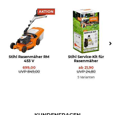
Modellbezeichnung
Schallleistungspegel
RMA 443 PV mit AP 30 und
90 dB
AL 301
AKTION
Vibrationswert
Drehzahl
1,4 m/s²
3000 U/min
Herstellung
Hersteller-Artikel-Nr.
Made in Austria
WA40 200 0008
Gewicht
Stihl Rasenmäher RM
Stihl Service-Kit für
28,8 kg
453 V
Rasenmäher
699,00
ab
21,90
UVP
849,00
UVP
24,80
5 Varianten