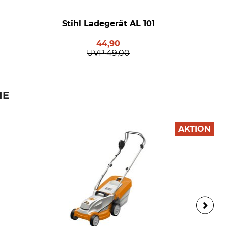
Stihl Ladegerät AL 101
44,90
UVP
49,00
IE
AKTION