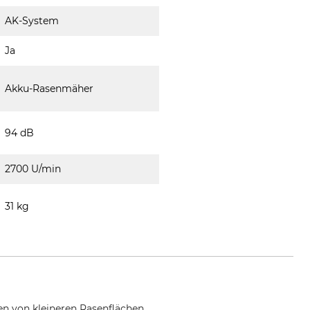
AK-System
Ja
Akku-Rasenmäher
94 dB
2700 U/min
31 kg
 von kleineren Rasenflächen.