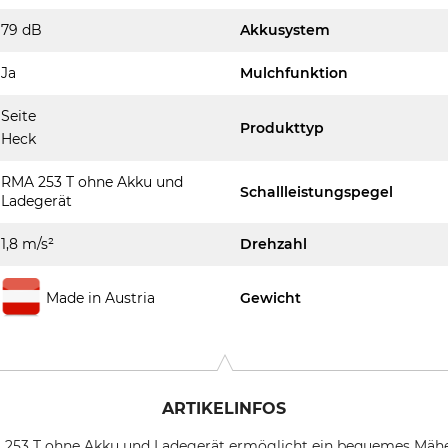
79 dB
Akkusystem
Ja
Mulchfunktion
Seite
Produkttyp
Heck
RMA 253 T ohne Akku und
Schallleistungspegel
Ladegerät
1,8 m/s²
Drehzahl
Made in Austria
Gewicht
ARTIKELINFOS
253 T ohne Akku und Ladegerät ermöglicht ein bequemes Mähen