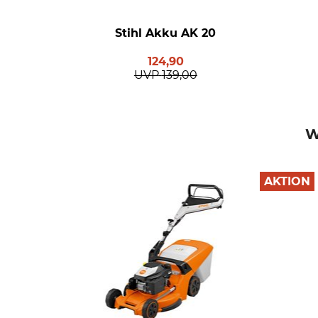
Stihl Akku AK 20
124,90
UVP
139,00
W
AKTION