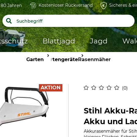
Kostenloser Rückversand
Sicheres & e
t 80 Jahren
tsschutz
Blattjagd
Jagd
Wal
Garten
Gartengeräte
Rasenmäher
AKTION
0
Stihl Akku-
Akku und La
Akkurasenmäher für Stih