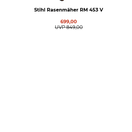
Stihl Rasenmäher RM 453 V
699,00
UVP
849,00