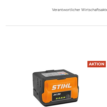
Verantwortlicher Wirtschaftsa
STIHL Vertriebszentrale AG & Co
AKTION