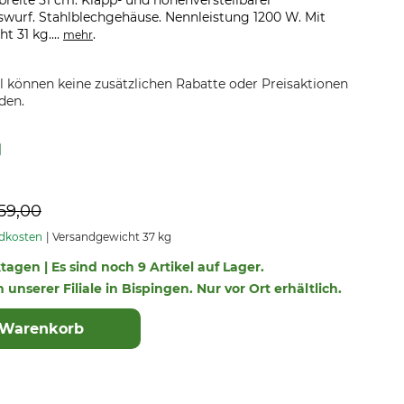
tbreite 51 cm. Klapp- und höhenverstellbarer
swurf. Stahlblechgehäuse. Nennleistung 1200 W. Mit
t 31 kg....
.
mehr
el können keine zusätzlichen Rabatte oder Preisaktionen
den.
59,00
ndkosten
Versandgewicht 37 kg
ktagen | Es sind noch 9 Artikel auf Lager.
n unserer Filiale in Bispingen. Nur vor Ort erhältlich.
 Warenkorb