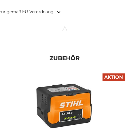
kteur gemäß EU-Verordnung
. KG, Robert-Bosch-Str. 13, 64807 Dieburg, Germany, www.stihl.d
ZUBEHÖR
AKTION