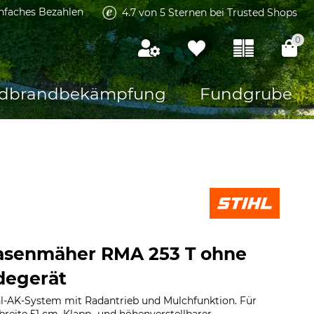
infaches Bezahlen
4.7 von 5 Sternen bei Trusted Shops
0
dbrandbekämpfung
Fundgrube
Rasenmäher RMA 253 T ohne
degerät
l-AK-System mit Radantrieb und Mulchfunktion. Für