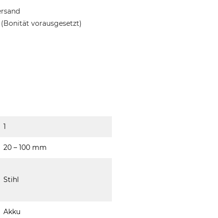
ersand
(Bonität vorausgesetzt)
1
20 – 100 mm
Stihl
Akku