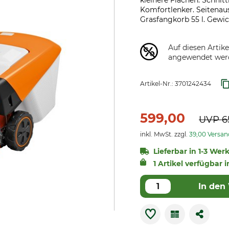
kleinere Flächen. Schnit
Komfortlenker. Seitenau
Grasfangkorb 55 l. Gewich
Auf diesen Artik
angewendet wer
Artikel-Nr.:
3701242434
599,00
UVP
6
inkl. MwSt. zzgl.
39,00 Versa
Lieferbar in 1-3 Wer
1 Artikel verfügbar i
In den