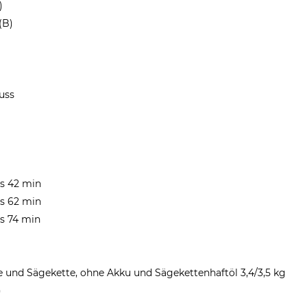
)
(B)
uss
is 42 min
is 62 min
is 74 min
 und Sägekette, ohne Akku und Sägekettenhaftöl 3,4/3,5 kg
)