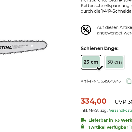
transparente Öltank sow
Kettenschnellspannung s
durch die 1/4"P-Schneida
Auf diesen Artik
angewendet wer
Schienenlänge:
25 cm
30 cm
Artikel-Nr.:
6315649745
334,00
UVP
3
inkl. MwSt. zzgl.
Versandkost
Lieferbar in 1-3 Wer
1 Artikel verfügbar i