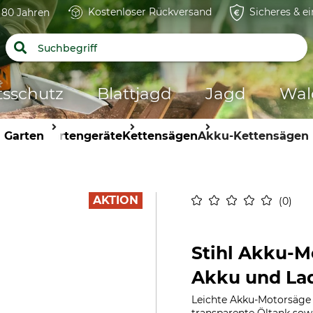
Kostenloser Rückversand
Sicheres & e
t 80 Jahren
tsschutz
Blattjagd
Jagd
Wal
Garten
Gartengeräte
Kettensägen
Akku-Kettensägen
AKTION
0
Stihl Akku-M
Akku und La
Leichte Akku-Motorsäge f