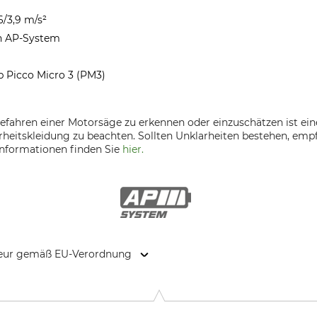
6/3,9 m/s²
on AP-System
p Picco Micro 3 (PM3)
fahren einer Motorsäge zu erkennen oder einzuschätzen ist e
rheitskleidung zu beachten. Sollten Unklarheiten bestehen, emp
Informationen finden Sie
hier.
kteur gemäß EU-Verordnung
. KG, Robert-Bosch-Str. 13, 64807 Dieburg, Germany, www.stihl.d