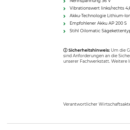
Nennspannung 36 V
Vibrationswert links/rechts 4,
Akku-Technologie Lithium-I
Empfohlener Akku AP 200 S
Stihl Oilomatic Sägekettenty
ⓘ Sicherheitshinweis:
Um die Ge
sind Anforderungen an die Siche
unserer Fachwerkstatt. Weitere 
Verantwortlicher Wirtschaftsa
STIHL Vertriebszentrale AG & Co