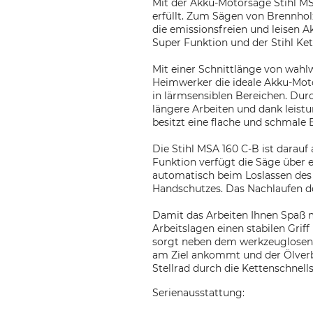
Mit der Akku-Motorsäge Stihl MS
erfüllt. Zum Sägen von Brennhol
die emissionsfreien und leisen 
Super Funktion und der Stihl K
Mit einer Schnittlänge von wah
Heimwerker die ideale Akku-Moto
in lärmsensiblen Bereichen. Dur
längere Arbeiten und dank leist
besitzt eine flache und schmale 
Die Stihl MSA 160 C-B ist darauf
Funktion verfügt die Säge über 
automatisch beim Loslassen des 
Handschutzes. Das Nachlaufen de
Damit das Arbeiten Ihnen Spaß ma
Arbeitslagen einen stabilen Grif
sorgt neben dem werkzeuglosen Ö
am Ziel ankommt und der Ölverb
Stellrad durch die Kettenschnel
Serienausstattung: