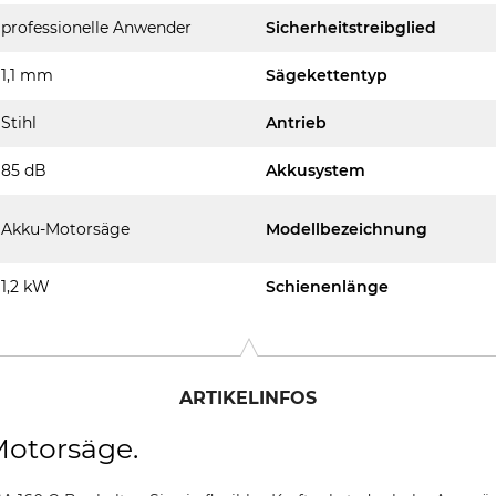
professionelle Anwender
Sicherheitstreibglied
1,1 mm
Sägekettentyp
Stihl
Antrieb
85 dB
Akkusystem
Akku-Motorsäge
Modellbezeichnung
1,2 kW
Schienenlänge
ARTIKELINFOS
Motorsäge.