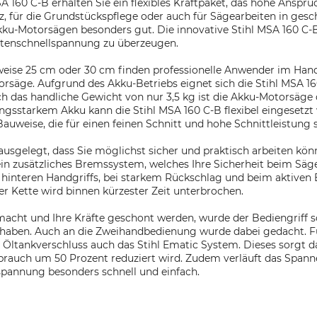
A 160 C-B erhalten Sie ein flexibles Kraftpaket, das hohe Anspr
z, für die Grundstückspflege oder auch für Sägearbeiten in ge
Akku-Motorsägen besonders gut. Die innovative Stihl MSA 160 C-
ettenschnellspannung zu überzeugen.
lweise 25 cm oder 30 cm finden professionelle Anwender im Han
rsäge. Aufgrund des Akku-Betriebs eignet sich die Stihl MSA 16
ch das handliche Gewicht von nur 3,5 kg ist die Akku-Motorsäge
ungsstarkem Akku kann die Stihl MSA 160 C-B flexibel eingesetzt
Bauweise, die für einen feinen Schnitt und hohe Schnittleistung 
 ausgelegt, dass Sie möglichst sicher und praktisch arbeiten kö
ein zusätzliches Bremssystem, welches Ihre Sicherheit beim Säg
hinteren Handgriffs, bei starkem Rückschlag und beim aktiven 
r Kette wird binnen kürzester Zeit unterbrochen.
cht und Ihre Kräfte geschont werden, wurde der Bediengriff so k
f haben. Auch an die Zweihandbedienung wurde dabei gedacht. Fü
ltankverschluss auch das Stihl Ematic System. Dieses sorgt daf
rauch um 50 Prozent reduziert wird. Zudem verläuft das Span
lspannung besonders schnell und einfach.