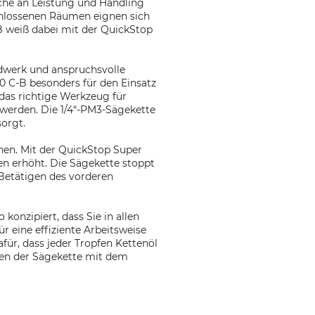
üche an Leistung und Handling
schlossenen Räumen eignen sich
B weiß dabei mit der QuickStop
dwerk und anspruchsvolle
0 C-B besonders für den Einsatz
 das richtige Werkzeug für
 werden. Die 1/4“-PM3-Sägekette
sorgt.
nnen. Mit der QuickStop Super
en erhöht. Die Sägekette stoppt
Betätigen des vorderen
onzipiert, dass Sie in allen
r eine effiziente Arbeitsweise
ür, dass jeder Tropfen Kettenöl
nen der Sägekette mit dem