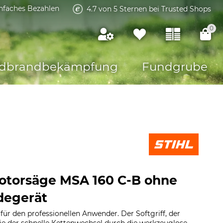
infaches Bezahlen
4.7 von 5 Sternen bei Trusted Shops
0
dbrandbekämpfung
Fundgrube
otorsäge MSA 160 C-B ohne
degerät
ür den professionellen Anwender. Der Softgriff, der