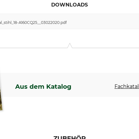
DOWNLOADS
l_stihl_18-A160CQ25__03022020.pdf
Aus dem Katalog
Fachkatal
ZUBEHÖR