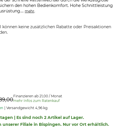
ie der schnelle Kettenwechsel durch die werkzeuglose
ichern den hohen Bedienkomfort. Hohe Schnittleistung
usrüstung....
.
mehr
el können keine zusätzlichen Rabatte oder Preisaktionen
den.
Finanzieren ab 21,00 / Monat
89,00
mehr Infos zum Ratenkauf
en
Versandgewicht 4,96 kg
ktagen | Es sind noch 2 Artikel auf Lager.
n unserer Filiale in Bispingen. Nur vor Ort erhältlich.