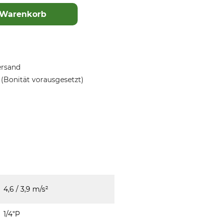
 Warenkorb
ersand
(Bonität vorausgesetzt)
4,6 / 3,9 m/s²
1/4"P