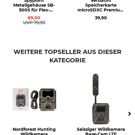
Spypoint
Verbatim
Mobilfunkfunktion
Mobilfunknetz
Metallgehäuse SB-
Speicherkarte
Ja
LTE
500S für Flex-
microSDXC Premium
Wildkameras
128 GB
69,00
39,90
SIM-Karte enthalten
Schwarzfiltertechnik
UVP
79,90
Ja
Ja
Marke
Produkttyp
Spypoint
Wildkamera
WEITERE TOPSELLER AUS DIESER
KATEGORIE
Modellbezeichnung
Länge
Flex-S Dark
21,7 cm
Breite
Batterieanzahl
10,2 cm
8
Höhe
Gewicht
7,9 cm
740 g
Nordforest Hunting
Seissiger Wildkamera
Wildkamera
Base-Cam LTE