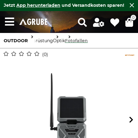
Jetzt
App herunterladen
und Versandkosten sparen!
0
OUTDOOR
Ausrüstung
Optik
Fotofallen
0