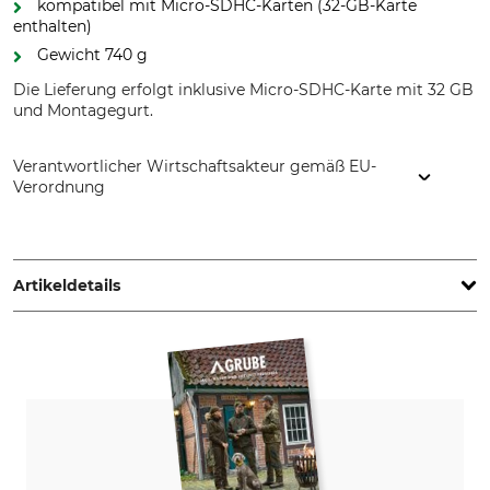
kompatibel mit Micro-SDHC-Karten (32-GB-Karte
enthalten)
Gewicht 740 g
Die Lieferung erfolgt inklusive Micro-SDHC-Karte mit 32 GB
und Montagegurt.
Verantwortlicher Wirtschaftsakteur gemäß EU-
Verordnung
BeROX GmbH, Harzblick 25, 99768 Harztor, Germany,
www.spypoint.store
Artikeldetails
Batterietyp
Akku/Batterie enthalten
LIT-22
Nein
AA
Display
IP-Schutzart
ohne Display
IP65