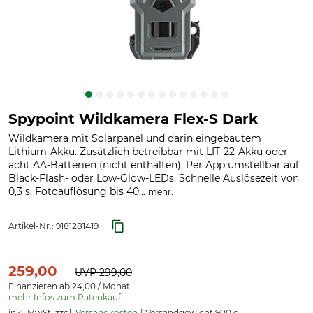
Spypoint Wildkamera Flex-S Dark
Wildkamera mit Solarpanel und darin eingebautem
Lithium-Akku. Zusätzlich betreibbar mit LIT-22-Akku oder
acht AA-Batterien (nicht enthalten). Per App umstellbar auf
Black-Flash- oder Low-Glow-LEDs. Schnelle Auslösezeit von
0,3 s. Fotoauflösung bis 40...
.
mehr
Artikel-Nr.:
9181281419
259,00
UVP
299,00
Finanzieren ab 24,00 / Monat
mehr Infos zum Ratenkauf
inkl. MwSt. zzgl.
Versandkosten
Versandgewicht 900 g