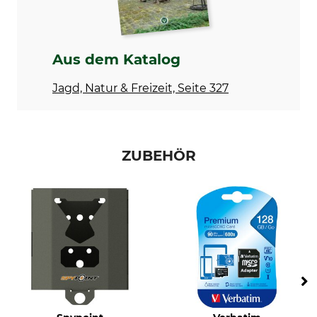
Max. Reichweite
Max. Auflösung
30 m
40 MP
Auslösezeit
Blitz
Aus dem Katalog
0,3 sec
Black-Flash/Low-Glow
Jagd, Natur & Freizeit, Seite 327
Speicherkarte max.
Speicherkarte enthalten
512 GB
32 GB
Speicherkartentyp
Aufnahme
ZUBEHÖR
SDHC
Zeitraffer
Video
Serienbilder
Foto
Fotostempel
Videoqualität
Kameraname
Full HD
Mondphase
Temperatur
Zeit