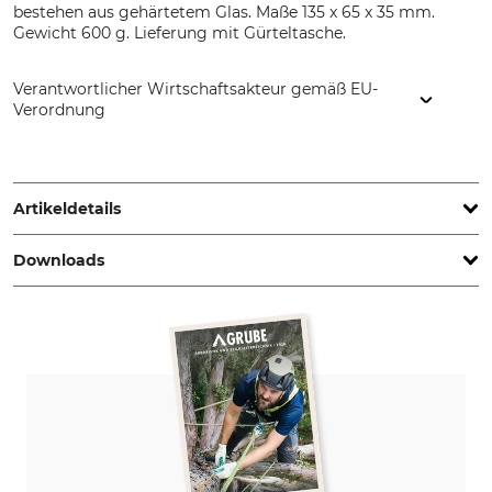
bestehen aus gehärtetem Glas. Maße 135 x 65 x 35 mm.
Gewicht 600 g. Lieferung mit Gürteltasche.
Verantwortlicher Wirtschaftsakteur gemäß EU-
Verordnung
Silvanus Forstbedarf GmbH, Dierzerstr. 15, 4560 Kirchdorf,
Austria, www.silvanus.at
Artikeldetails
Downloads
Produkttyp
Modellbezeichnung
Spiegelrelaskop
nach Dr. Bitterlich mit
metrischer Skala
Bedienungsanleitung | Manual_80-010_80-011_80-012_de_en_04112021.pdf
Herstellung
Made in Austria
Bedienungsanleitung | Manual_80-010_80-011_80-012_de_04112021.pdf