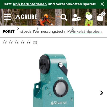
Jetzt
App herunterladen
und Versandkosten sparen!
0
FORST
Forstbedarf
Vermessungstechnik
Winkelzählproben
0