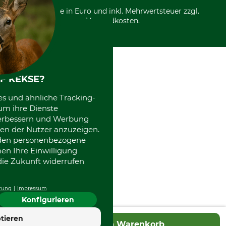
Entsorgung und Umwelt
Community
Alle Preise in Euro und inkl. Mehrwertsteuer zzgl.
Datenschutz Print
International
Versandkosten.
Kooperationen
F KEKSE?
es und ähnliche Tracking-
um ihre Dienste
 verbessern und Werbung
en der Nutzer anzuzeigen.
erden personenbezogene
nen Ihre Einwilligung
die Zukunft widerrufen
rung
Impressum
Konfigurieren
tieren
In den Warenkorb