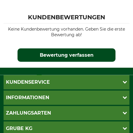
KUNDENBEWERTUNGEN
Keine Kundenbewertung vorhanden. Geben Sie die erste
Bewertung ab!
Bewertung verfassen
KUNDENSERVICE
Live-Shopping
INFORMATIONEN
Katalogbestellung
Newsletter-Anmeldung
AGB
ZAHLUNGSARTEN
Kontakt
Impressum
Gewährleistung/Kostenvoranschlag
Datenschutz
PayPal
GRUBE KG
Seilwindenprüfung
Barrierefreiheit