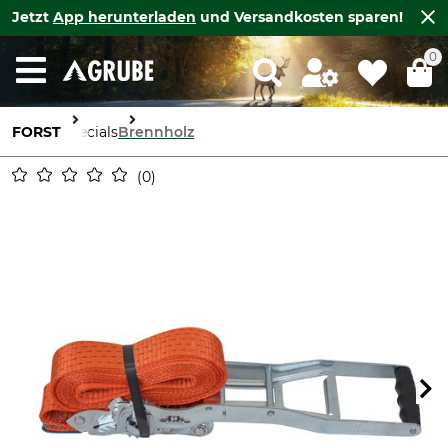
Jetzt
App herunterladen
und Versandkosten sparen!
0
FORST
Specials
Brennholz
0