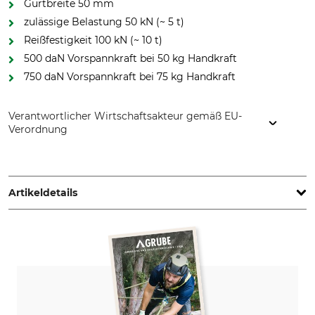
Gurtbreite 50 mm
zulässige Belastung 50 kN (~ 5 t)
Reißfestigkeit 100 kN (~ 10 t)
500 daN Vorspannkraft bei 50 kg Handkraft
750 daN Vorspannkraft bei 75 kg Handkraft
Verantwortlicher Wirtschaftsakteur gemäß EU-
Verordnung
David Dominicus GmbH, Hützeler Damm 40, 29646
Bispingen, Germany, www.dominicus.de
Artikeldetails
Produkttyp
Länge
Spanngurte
4 m