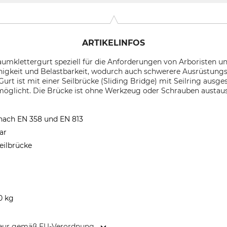
ARTIKELINFOS
 Baumklettergurt speziell für die Anforderungen von Arboristen 
higkeit und Belastbarkeit, wodurch auch schwerere Ausrüstun
rt ist mit einer Seilbrücke (Sliding Bridge) mit Seilring ausge
glicht. Die Brücke ist ohne Werkzeug oder Schrauben austausc
 nach EN 358 und EN 813
ar
eilbrücke
0 kg
kteur gemäß EU-Verordnung