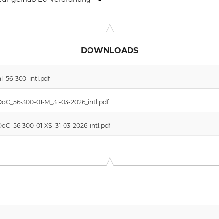
d 6-8, 56566 Neuwied, Germany, www.skylotec.com
DOWNLOADS
_56-300_intl.pdf
DoC_56-300-01-M_31-03-2026_intl.pdf
DoC_56-300-01-XS_31-03-2026_intl.pdf