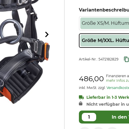
Variantenbeschreib
Größe XS/M. Hüftumf
Größe M/XXL. Hüftu
Artikel-Nr.:
5472182829
Finanzieren a
486,00
mehr Infos 
inkl. MwSt. zzgl.
Versandkost
Lieferbar in 1-3 Wer
Nicht verfügbar in u
In den