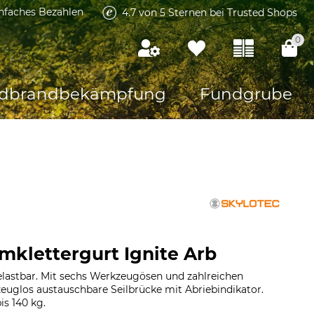
infaches Bezahlen
4.7 von 5 Sternen bei Trusted Shops
0
dbrandbekämpfung
Fundgrube
mklettergurt Ignite Arb
lastbar. Mit sechs Werkzeugösen und zahlreichen
euglos austauschbare Seilbrücke mit Abriebindikator.
s 140 kg.