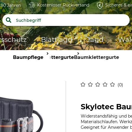
Kostenloser Rückversand
Sicheres & e
t 80 Jahren
tsschutz
Blattjagd
Jagd
Wal
Baumpflege
Klettergurte
Baumklettergurte
0
Skylotec Bau
Widerstandsfähig und be
Materialschlaufen. Werkz
Geeignet für Anwender bi