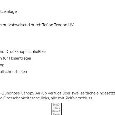
utzeinlage
chmutzabweisend durch Teflon Texxion HV
und Druckknopf schließbar
n für Hosenträger
ung
allschnürhaken
z-Bundhose Canopy Air-Go verfügt über zwei seitliche eingesetzt
 Oberschenkeltasche links, alle mit Reißverschluss.