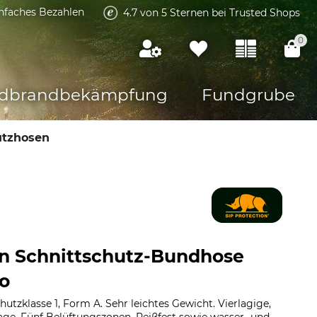
infaches Bezahlen
4.7 von 5 Sternen bei Trusted Shops
0
dbrandbekämpfung
Fundgrube
utzhosen
on Schnittschutz-Bundhose
o
hutzklasse 1, Form A. Sehr leichtes Gewicht. Vierlagige,