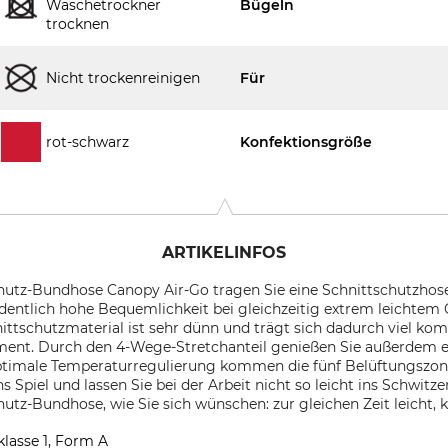
Wäschetrockner
Bügeln
trocknen
Nicht trockenreinigen
Für
rot-schwarz
Konfektionsgröße
ARTIKELINFOS
chutz-Bundhose Canopy Air-Go tragen Sie eine Schnittschutzhos
dentlich hohe Bequemlichkeit bei gleichzeitig extrem leichtem G
ittschutzmaterial ist sehr dünn und trägt sich dadurch viel kom
ent. Durch den 4-Wege-Stretchanteil genießen Sie außerdem e
optimale Temperaturregulierung kommen die fünf Belüftungszone
 Spiel und lassen Sie bei der Arbeit nicht so leicht ins Schwit
hutz-Bundhose, wie Sie sich wünschen: zur gleichen Zeit leicht,
klasse 1, Form A