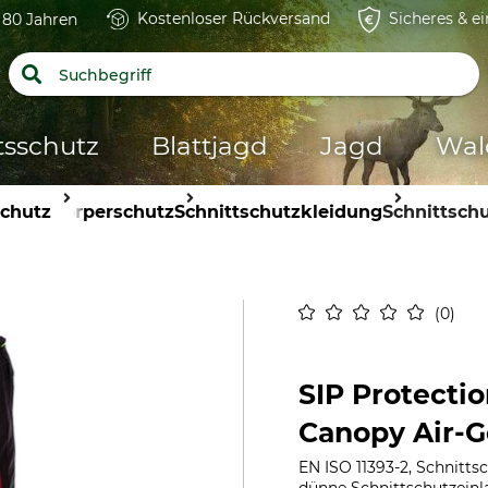
Kostenloser Rückversand
Sicheres & e
t 80 Jahren
tsschutz
Blattjagd
Jagd
Wal
schutz
Körperschutz
Schnittschutzkleidung
Schnittsch
0
SIP Protecti
Canopy Air-G
EN ISO 11393-2, Schnittsc