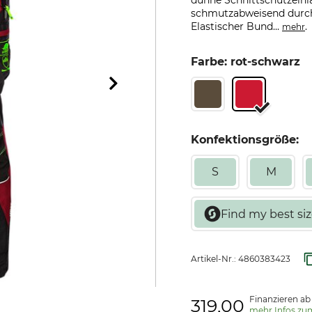
dünne Schnittschutzeinl
schmutzabweisend durch 
Elastischer Bund...
.
mehr
Farbe: rot-schwarz
Konfektionsgröße:
S
M
Artikel-Nr.:
4860383423
Finanzieren ab
319,00
mehr Infos zu