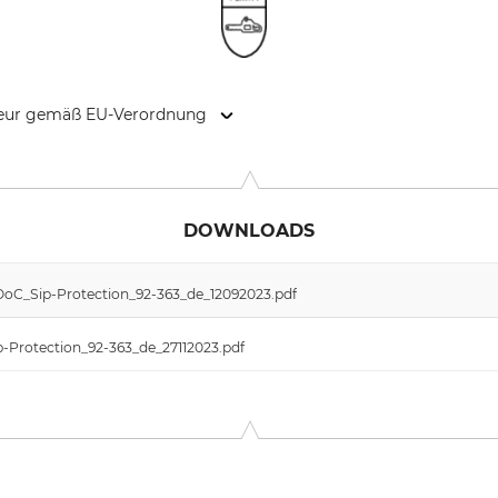
kteur gemäß EU-Verordnung
0 Ardooie, Belgium, www.sioenapparel.com
DOWNLOADS
DoC_Sip-Protection_92-363_de_12092023.pdf
p-Protection_92-363_de_27112023.pdf