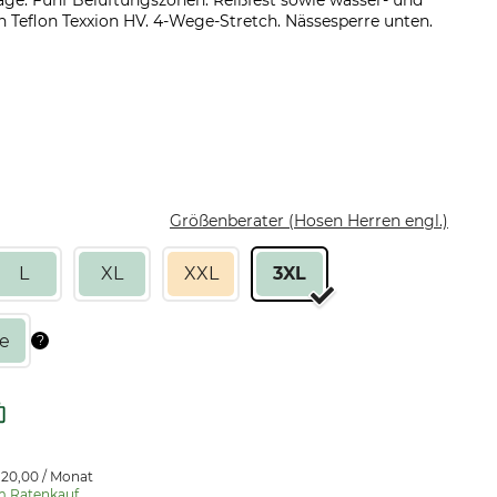
age. Fünf Belüftungszonen. Reißfest sowie wasser- und
Teflon Texxion HV. 4-Wege-Stretch. Nässesperre unten.
Größenberater (Hosen Herren engl.)
L
XL
XXL
3XL
 20,00 / Monat
m Ratenkauf