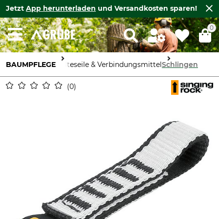
Jetzt
App herunterladen
und Versandkosten sparen!
0
BAUMPFLEGE
Halteseile & Verbindungsmittel
Schlingen
0