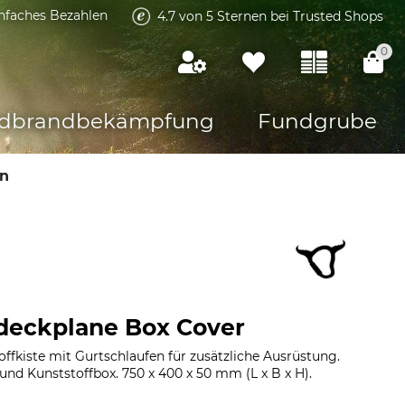
infaches Bezahlen
4.7 von 5 Sternen bei Trusted Shops
0
dbrandbekämpfung
Fundgrube
n
bdeckplane Box Cover
ffkiste mit Gurtschlaufen für zusätzliche Ausrüstung.
nd Kunststoffbox. 750 x 400 x 50 mm (L x B x H).