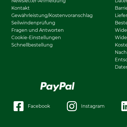
Newsletter-Anmeldung
Date
Kontakt
Barri
Gewährleistung/Kostenvoranschlag
Liefe
Seilwindenprüfung
Beste
Fragen und Antworten
Wide
Cookie-Einstellungen
Wide
Schnellbestellung
Kost
Nachh
Ents
Date
Facebook
Instagram