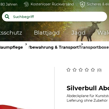
Kostenloser Rückversand
Sicheres & e
t 80 Jahren
tsschutz
Blattjagd
Jagd
Wal
Baumpflege
Aufbewahrung & Transport
Transportboxe
0
Silverbull A
Abdeckplane für Kunststo
Lieferung ohne Zubehör u