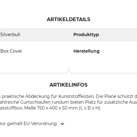
ARTIKELDETAILS
Silverbull
Produkttyp
Box Cover
Herstellung
ARTIKELINFOS
ls praktische Abdeckung für Kunststoffkisten. Die Plane schützt
ahlreiche Gurtschlaufen rundum bieten Platz für zusätzliche Au
tstoffbox. Maße 750 x 400 x 50 mm (L x B x H).
kteur gemäß EU-Verordnung