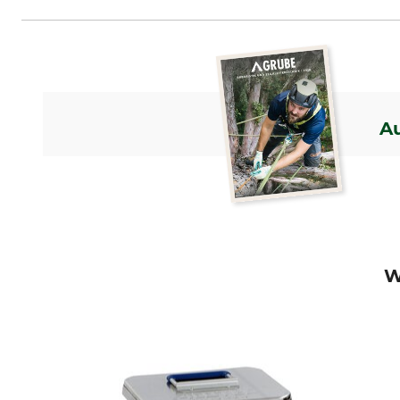
Grube KG, Hützeler Damm 38, 2
A
W