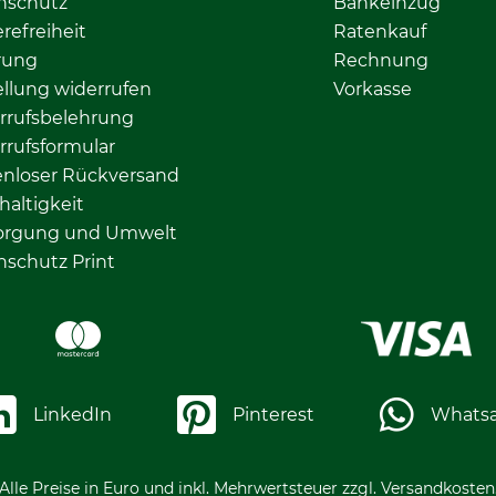
nschutz
Bankeinzug
erefreiheit
Ratenkauf
rung
Rechnung
llung widerrufen
Vorkasse
rrufsbelehrung
rrufsformular
enloser Rückversand
altigkeit
orgung und Umwelt
nschutz Print
LinkedIn
Pinterest
Whats
Alle Preise in Euro und inkl. Mehrwertsteuer zzgl. Versandkosten