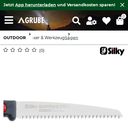
Jetzt
App herunterladen
und Versandkosten sparen!
0
OUTDOOR
Messer & Werkzeug
Sägen
0