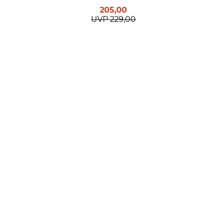
205,00
UVP
229,00