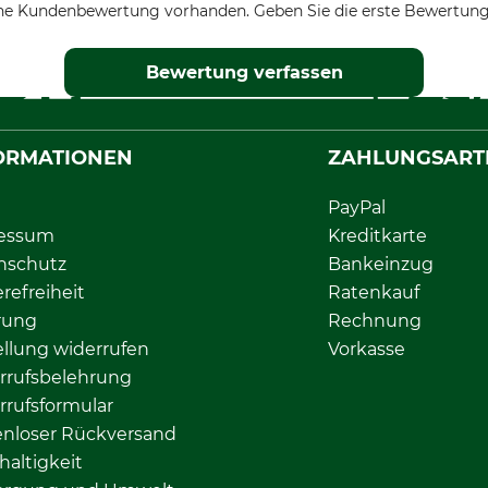
ne Kundenbewertung vorhanden. Geben Sie die erste Bewertung
Bewertung verfassen
ORMATIONEN
ZAHLUNGSART
PayPal
essum
Kreditkarte
nschutz
Bankeinzug
erefreiheit
Ratenkauf
rung
Rechnung
llung widerrufen
Vorkasse
rrufsbelehrung
rrufsformular
enloser Rückversand
altigkeit