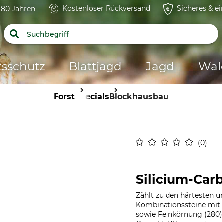
Kostenloser Rückversand
Sicheres & e
t 80 Jahren
tsschutz
Blattjagd
Jagd
Wal
Forst
Specials
Blockhausbau
0
Silicium-Carb
Zählt zu den härtesten un
Kombinationssteine mit e
sowie Feinkörnung (280)