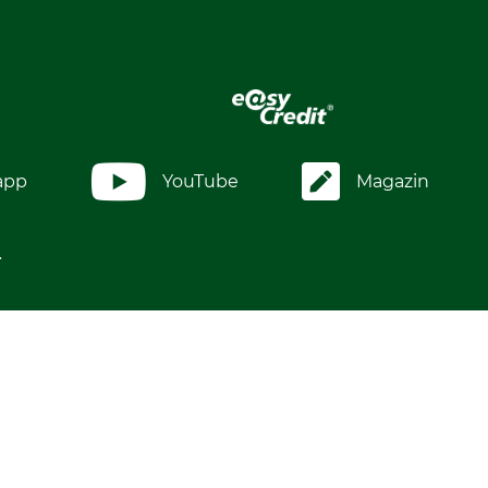
app
YouTube
Magazin
.