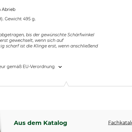
n Abrieb
). Gewicht 495 g.
 abgetragen, bis der gewünschte Schärfwinkel
d erst gewechselt, wenn sich auf
tig scharf ist die Klinge erst, wenn anschließend
kteur gemäß EU-Verordnung
osenhofstr. 55, 67677 Enkenbach-Alsenborn, Germany, www.eff
Aus dem Katalog
Fachkatal