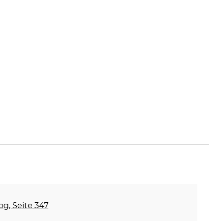
gen.com
og, Seite 347