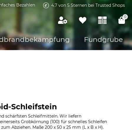
infaches Bezahlen
4.7 von 5 Sternen bei Trusted Shops
0
dbrandbekämpfung
Fundgrube
id-Schleifstein
d schärfsten Schleifmitteln. Wir liefern
inerseits Grobkörnung (100) für schnelles Schleifen
 zum Abziehen. Maße 200 x 50 x 25 mm (L x B x H).