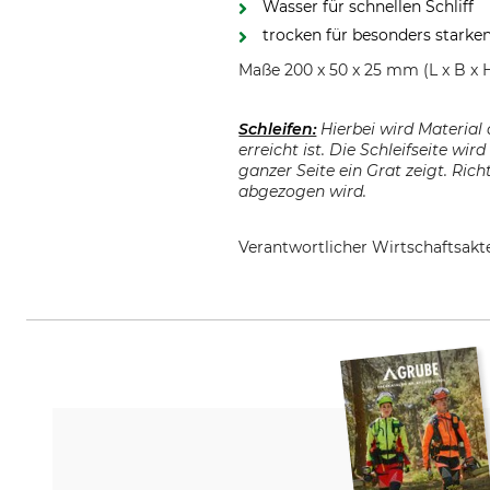
Wasser für schnellen Schliff
trocken für besonders starke
Maße 200 x 50 x 25 mm (L x B x H
Schleifen:
Hierbei wird Material
erreicht ist. Die Schleifseite wir
ganzer Seite ein Grat zeigt. Rich
abgezogen wird.
Verantwortlicher Wirtschaftsa
Lapport Schleiftechnik GmbH, R