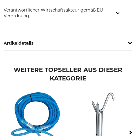
Verantwortlicher Wirtschaftsakteur gemäß EU-
Verordnung
Latschbacher GmbH, Hauptstr. 8/10, 4484 Kronstorf, Austria,
www.latschbacher.com
Artikeldetails
Marke
Produkttyp
Signumat
Magazin
WEITERE TOPSELLER AUS DIESER
KATEGORIE
Modellbezeichnung
Herstellung
Double Save mit
Made in Austria
Mitnahmetasche