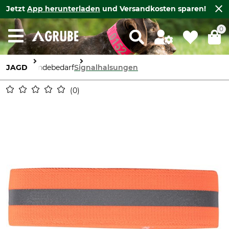
Jetzt
App herunterladen
und Versandkosten sparen!
0
JAGD
Hundebedarf
Signalhalsungen
0