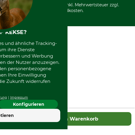
Entsorgung und Umwelt
Community
Alle Preise in Euro und inkl. Mehrwertsteuer zzgl.
Datenschutz Print
International
Versandkosten.
Kooperationen
F KEKSE?
es und ähnliche Tracking-
um ihre Dienste
 verbessern und Werbung
en der Nutzer anzuzeigen.
erden personenbezogene
nen Ihre Einwilligung
die Zukunft widerrufen
rung
Impressum
Konfigurieren
tieren
In den Warenkorb