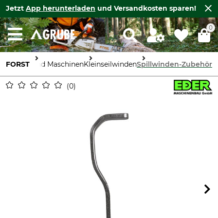
Jetzt
App herunterladen
und Versandkosten sparen!
0
FORST
Geräte und Maschinen
Kleinseilwinden
Spillwinden-Zubehör
0