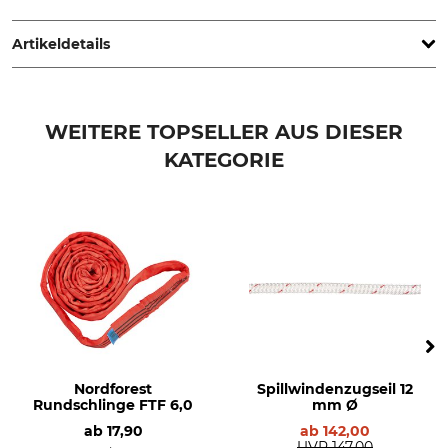
Wolfenbüttel, Germany, www.eder-maschinenbau.de
Artikeldetails
Marke
Produkttyp
Eder
Seileinlaufhaken
WEITERE TOPSELLER AUS DIESER
KATEGORIE
Modellbezeichnung
Herstellung
mit Abstreifblech für
Made in Germany
Spillwinde 1800
Nordforest
Spillwindenzugseil 12
Rundschlinge FTF 6,0
mm Ø
ab
17,90
ab
142,00
UVP
147,00