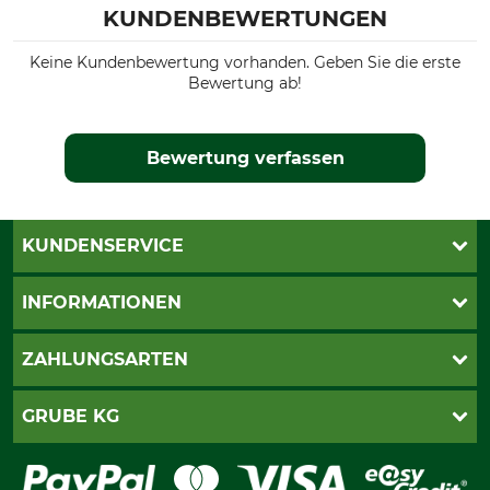
KUNDENBEWERTUNGEN
Keine Kundenbewertung vorhanden. Geben Sie die erste
Bewertung ab!
Bewertung verfassen
KUNDENSERVICE
Live-Shopping
INFORMATIONEN
Katalogbestellung
Newsletter-Anmeldung
AGB
ZAHLUNGSARTEN
Kontakt
Impressum
Gewährleistung/Kostenvoranschlag
Datenschutz
PayPal
GRUBE KG
Seilwindenprüfung
Barrierefreiheit
Kreditkarte
Fragen und Antworten
Lieferung
Bankeinzug
Leitbild
Cookie-Einstellungen
Bestellung widerrufen
Ratenkauf