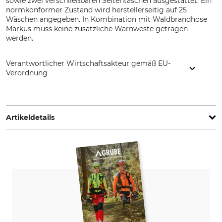
sowie zwei verschließbaren Seitentaschen ausgestattet. Ein
normkonformer Zustand wird herstellerseitig auf 25
Wäschen angegeben. In Kombination mit Waldbrandhose
Markus muss keine zusätzliche Warnweste getragen
werden.
Verantwortlicher Wirtschaftsakteur gemäß EU-
Verordnung
SCR Römer GmbH, Sandgasse 7, 67105 Schifferstadt,
Germany, www.scr-roemer.de
Artikeldetails
Norm
Marke
EN 1149-5
SCR Römer
EN ISO 15384
EN ISO 11612 A1/A2/B1/C1
EN ISO 13688
Produkttyp
Modellbezeichnung
Waldbrandjacke
Markus