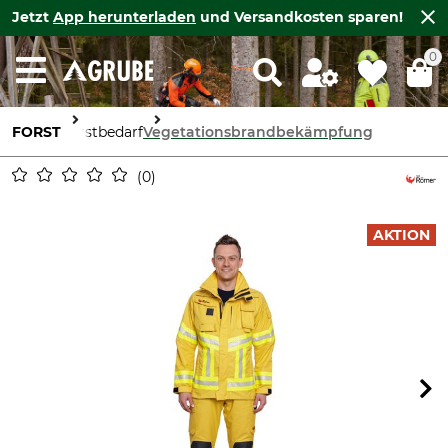
Jetzt
App herunterladen
und Versandkosten sparen!
0
FORST
Forstbedarf
Vegetationsbrandbekämpfung
0
AKTION