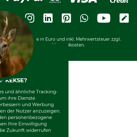
Karriere
Widerrufsbelehrung
Rechnung
Termine
Widerrufsformular
Vorkasse
Ladengeschäft
Kostenloser Rückversand
Motorgeräteshop
Nachhaltigkeit
Über uns
Entsorgung und Umwelt
Community
Alle Preise in Euro und inkl. Mehrwertsteuer zzgl.
Datenschutz Print
International
Versandkosten.
Kooperationen
F KEKSE?
es und ähnliche Tracking-
um ihre Dienste
 verbessern und Werbung
en der Nutzer anzuzeigen.
erden personenbezogene
nen Ihre Einwilligung
die Zukunft widerrufen