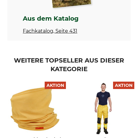
Oberstoff
Für
33% Aramid
Damen
Aus dem Katalog
32% Modacryl
Herren
Fachkatalog, Seite 431
23% Lyocell
10% Polyamid
2% andere Fasern
Herstellung
Farbe
WEITERE TOPSELLER AUS DIESER
Made in Germany
gelb
KATEGORIE
Konfektionsgröße
S
AKTION
AKTION