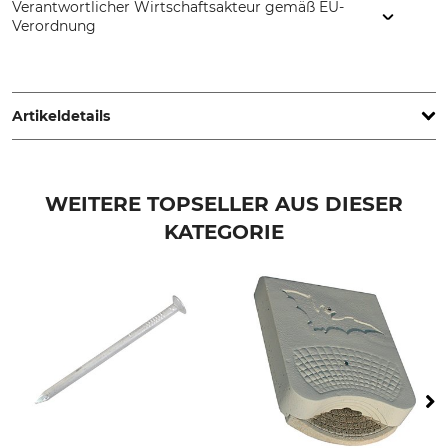
Verantwortlicher Wirtschaftsakteur gemäß EU-
Verordnung
Schwegler Vogel- u. Naturschutzprodukte GmbH, Heinkelstr.
35, 73614 Schorndorf, Germany, www.schwegler-natur.de
Artikeldetails
Marke
Produkttyp
Schwegler
Hornissen-Starterhöhle
WEITERE TOPSELLER AUS DIESER
KATEGORIE
Herstellung
Breite (außen)
Made in Germany
16 cm
Höhe (außen)
Tiefe (außen)
35 cm
17 cm
Gewicht
3,9 kg